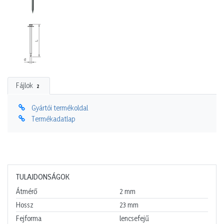
Fájlok
2
Gyártói termékoldal
Termékadatlap
TULAJDONSÁGOK
Átmérő
2
mm
Hossz
23
mm
Fejforma
lencsefejű