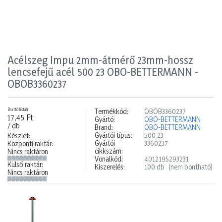
Acélszeg Impu 2mm-átmérő 23mm-hossz
lencsefejű acél 500 23 OBO-BETTERMANN -
OBOB3360237
Bruttó listaár
Termékkód:
OBOB3360237
17,45 Ft
Gyártó:
OBO-BETTERMANN
/ db
Brand:
OBO-BETTERMANN
Gyártói típus:
500 23
Készlet:
Gyártói
3360237
Központi raktár:
cikkszám:
Nincs raktáron
Vonalkód:
4012195293231
Külső raktár:
Kiszerelés:
100 db
(nem bontható)
Nincs raktáron