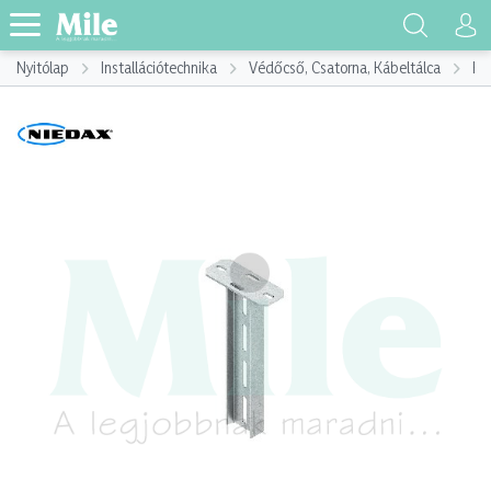
Nyitólap
Installációtechnika
Védőcső, Csatorna, Kábeltálca
Ká