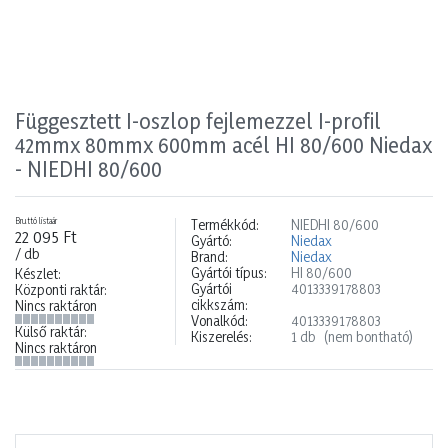
Függesztett I-oszlop fejlemezzel I-profil
42mmx 80mmx 600mm acél HI 80/600 Niedax
- NIEDHI 80/600
Bruttó listaár
Termékkód:
NIEDHI 80/600
22 095 Ft
Gyártó:
Niedax
/ db
Brand:
Niedax
Gyártói típus:
HI 80/600
Készlet:
Gyártói
4013339178803
Központi raktár:
cikkszám:
Nincs raktáron
Vonalkód:
4013339178803
Külső raktár:
Kiszerelés:
1 db
(nem bontható)
Nincs raktáron