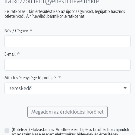
Iratkozzon fel ingyenes hírlevelünkre
Feliratkozás után értesülést kap az újdonságainkról, legújabb hasznos
ötleteinkről. A hírlevélről bármikor leiratkozhat.
Név / Cégnév
E-mail
Mi a tevékenysége fő profilja?
Kereskedő
Megadom az érdeklődési köröket
(Kötelező)
Elolvastam az Adatkezelési Tájékoztatót és hozzájárulok
az adataim kezeléséhez elektronikus hírlevelek és értesítések