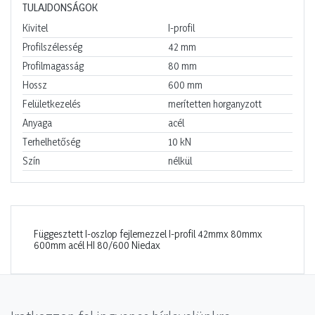
TULAJDONSÁGOK
Kivitel
I-profil
Profilszélesség
42
mm
Profilmagasság
80
mm
Hossz
600
mm
Felületkezelés
merítetten horganyzott
Anyaga
acél
Terhelhetőség
10
kN
Szín
nélkül
Függesztett I-oszlop fejlemezzel I-profil 42mmx 80mmx
600mm acél HI 80/600 Niedax