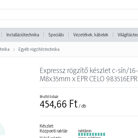
Installációtechnika
Speciális
Vezetékek, kábelek
Világításte
chnika
Egyéb rögzítéstechnika
Expressz rögzítő készlet c-sín/16
M8x35mm x EPR CELO 983516EPR
Bruttó listaár
454,66 Ft
/ db
Készlet:
Központi raktár:
raktáron
nincs raktáron