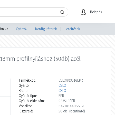
Belépés
chnika
Gyártók
Konfigurátorok
Letöltések
-18mm profilnyíláshoz (50db) acél
Termékkód:
CELO983516EPR
Gyártó:
CELO
Brand:
CELO
Gyártói típus:
EPR
Gyártói cikkszám:
983516EPR
Vonalkód:
8421814406659
Kiszerelés:
50 db
(bontható)