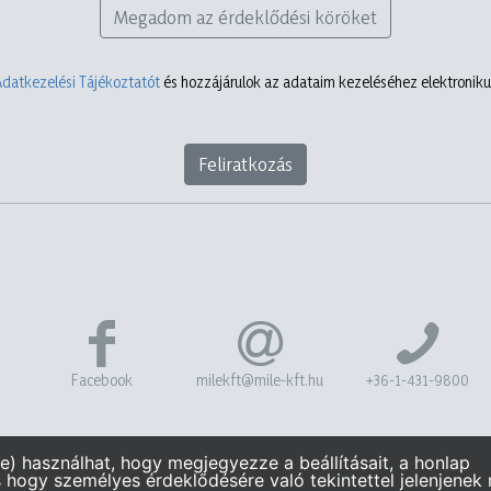
Megadom az érdeklődési köröket
Adatkezelési Tájékoztatót
és hozzájárulok az adataim kezeléséhez elektronikus
Feliratkozás
Facebook
milekft@mile-kft.hu
+36-1-431-9800