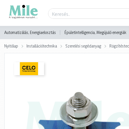
Termék adatlap
Automatizálás, Energiaelosztás
Épületintelligencia, Megújuló energiák
Nyitólap
Installációtechnika
Szerelési segédanyag
Rögzítéste