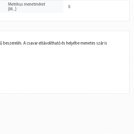
Metrikus menetméret
8
(M…)
 beszerelés. A csavar eltávolítható és helyébe menetes szár is