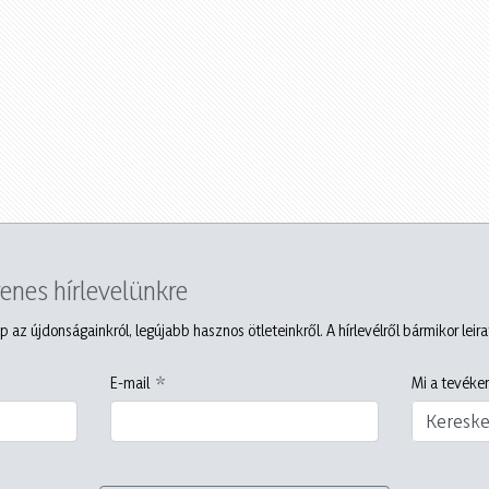
yenes hírlevelünkre
p az újdonságainkról, legújabb hasznos ötleteinkről. A hírlevélről bármikor leir
E-mail
Mi a tevéken
Keresk