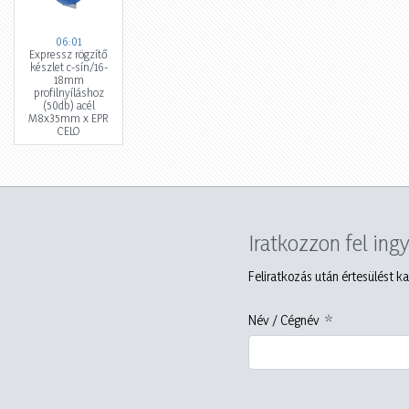
06:01
Expressz rögzítő
készlet c-sín/16-
18mm
profilnyíláshoz
(50db) acél
M8x35mm x EPR
CELO
Iratkozzon fel ing
Feliratkozás után értesülést ka
Név / Cégnév