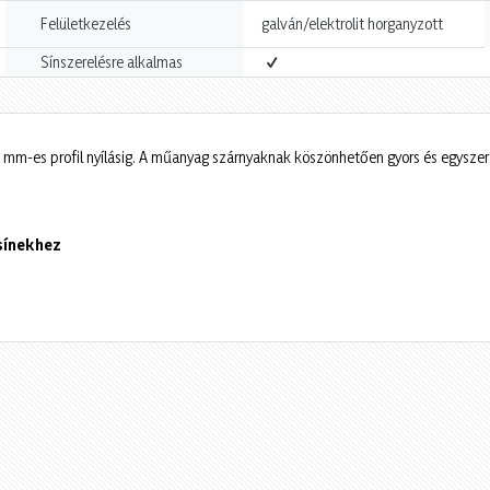
Felületkezelés
galván/elektrolit horganyzott
Sínszerelésre alkalmas
 mm-es profil nyílásig. A műanyag szárnyaknak köszönhetően gyors és egyszerű
 sínekhez