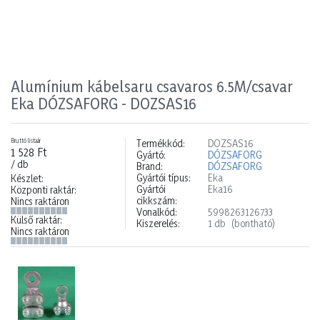
Alumínium kábelsaru csavaros 6.5M/csavar
Eka DÓZSAFORG - DOZSAS16
Bruttó listaár
Termékkód:
DOZSAS16
1 528 Ft
Gyártó:
DÓZSAFORG
/ db
Brand:
DÓZSAFORG
Gyártói típus:
Eka
Készlet:
Gyártói
Eka16
Központi raktár:
cikkszám:
Nincs raktáron
Vonalkód:
5998263126733
Külső raktár:
Kiszerelés:
1 db
(bontható)
Nincs raktáron