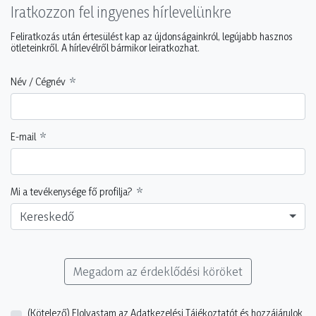
Iratkozzon fel ingyenes hírlevelünkre
Feliratkozás után értesülést kap az újdonságainkról, legújabb hasznos
ötleteinkről. A hírlevélről bármikor leiratkozhat.
Név / Cégnév
E-mail
Mi a tevékenysége fő profilja?
Kereskedő
Megadom az érdeklődési köröket
(Kötelező)
Elolvastam az Adatkezelési Tájékoztatót és hozzájárulok