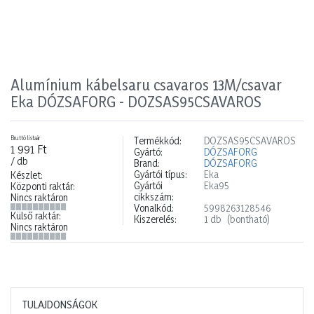
Alumínium kábelsaru csavaros 13M/csavar
Eka DÓZSAFORG - DOZSAS95CSAVAROS
Bruttó listaár
Termékkód:
DOZSAS95CSAVAROS
1 991 Ft
Gyártó:
DÓZSAFORG
/ db
Brand:
DÓZSAFORG
Gyártói típus:
Eka
Készlet:
Gyártói
Eka95
Központi raktár:
cikkszám:
Nincs raktáron
Vonalkód:
5998263128546
Külső raktár:
Kiszerelés:
1 db
(bontható)
Nincs raktáron
TULAJDONSÁGOK