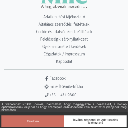
Adatkezelési tájékoztató
Általános szerződési feltételek
Cookie és adatvédelmi beállítások
Felelősség kizáró nyilatkozat
Gyakran ismételt kérdések
Cégadatok / Impresszum
Kapcsolat
Facebook
milekft@mile-kft.hu
+36-1-431-9800
Copyright 2021 - 2026. Mile Kft. Minden jog fenntartva!
Powered
by Adamante