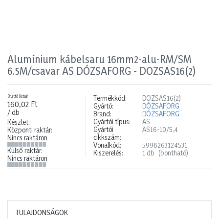
Alumínium kábelsaru 16mm2-alu-RM/SM
6.5M/csavar AS DÓZSAFORG - DOZSAS16(2)
Bruttó listaár
Termékkód:
DOZSAS16(2)
160,02 Ft
Gyártó:
DÓZSAFORG
/ db
Brand:
DÓZSAFORG
Gyártói típus:
AS
Készlet:
Gyártói
AS16-10/5,4
Központi raktár:
cikkszám:
Nincs raktáron
Vonalkód:
5998263124531
Külső raktár:
Kiszerelés:
1 db
(bontható)
Nincs raktáron
TULAJDONSÁGOK