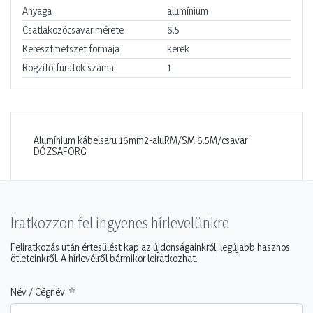
Anyaga
alumínium
Csatlakozócsavar mérete
6.5
Keresztmetszet formája
kerek
Rögzítő furatok száma
1
Alumínium kábelsaru 16mm2-aluRM/SM 6.5M/csavar
DÓZSAFORG
Iratkozzon fel ingyenes hírlevelünkre
Feliratkozás után értesülést kap az újdonságainkról, legújabb hasznos
ötleteinkről. A hírlevélről bármikor leiratkozhat.
Név / Cégnév