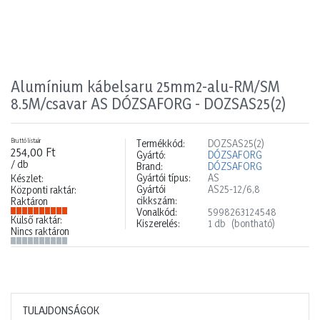
Alumínium kábelsaru 25mm2-alu-RM/SM
8.5M/csavar AS DÓZSAFORG - DOZSAS25(2)
Bruttó listaár
Termékkód:
DOZSAS25(2)
254,00 Ft
Gyártó:
DÓZSAFORG
/ db
Brand:
DÓZSAFORG
Gyártói típus:
AS
Készlet:
Gyártói
AS25-12/6,8
Központi raktár:
cikkszám:
Raktáron
Vonalkód:
5998263124548
Külső raktár:
Kiszerelés:
1 db
(bontható)
Nincs raktáron
TULAJDONSÁGOK