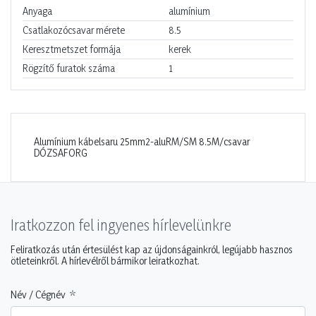
Anyaga
alumínium
Csatlakozócsavar mérete
8.5
Keresztmetszet formája
kerek
Rögzítő furatok száma
1
Alumínium kábelsaru 25mm2-aluRM/SM 8.5M/csavar
DÓZSAFORG
Iratkozzon fel ingyenes hírlevelünkre
Feliratkozás után értesülést kap az újdonságainkról, legújabb hasznos
ötleteinkről. A hírlevélről bármikor leiratkozhat.
Név / Cégnév