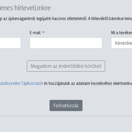
yenes hírlevelünkre
p az újdonságainkról, legújabb hasznos ötleteinkről. A hírlevélről bármikor leir
E-mail
Mi a tevéken
Keresk
Megadom az érdeklődési köröket
Adatkezelési Tájékoztatót
és hozzájárulok az adataim kezeléséhez elektronikus
Feliratkozás