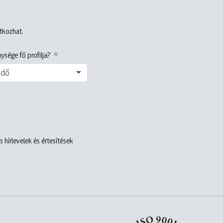
atkozhat.
ysége fő profilja?
edő
 hírlevelek és értesítések