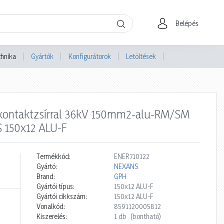
Belépés
chnika
Gyártók
Konfigurátorok
Letöltések
kontaktzsírral 36kV 150mm2-alu-RM/SM
 150x12 ALU-F
Termékkód:
ENER710122
Gyártó:
NEXANS
Brand:
GPH
Gyártói típus:
150x12 ALU-F
Gyártói cikkszám:
150x12 ALU-F
Vonalkód:
8591120005812
Kiszerelés:
1 db
(bontható)