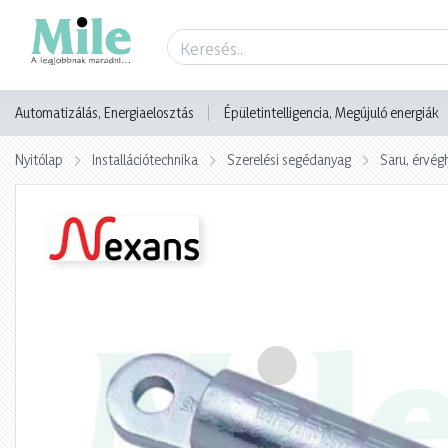
Termék adatlap
Automatizálás, Energiaelosztás
Épületintelligencia, Megújuló energiák
Nyitólap
Installációtechnika
Szerelési segédanyag
Saru, érvég