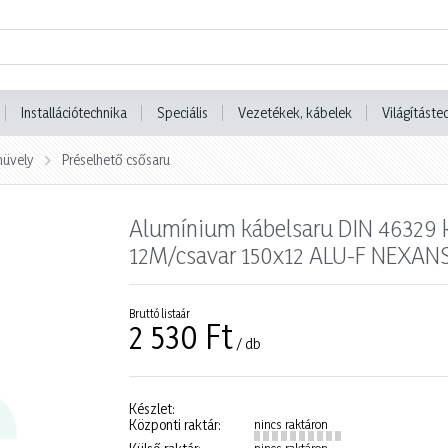
Installációtechnika
Speciális
Vezetékek, kábelek
Világításte
hüvely
Préselhető csősaru
Alumínium kábelsaru DIN 46329 
12M/csavar 150x12 ALU-F NEXANS
Bruttó listaár
2 530 Ft
/ db
Készlet:
Központi raktár:
nincs raktáron
nincs raktáron