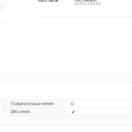
Külső raktár:
Csatlakozócsavar mérete
12
DIN szerinti