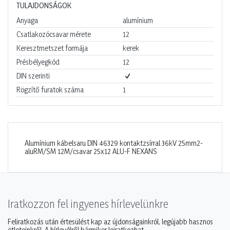
TULAJDONSÁGOK
Anyaga
alumínium
Csatlakozócsavar mérete
12
Keresztmetszet formája
kerek
Présbélyegkód
12
DIN szerinti
Rögzítő furatok száma
1
Alumínium kábelsaru DIN 46329 kontaktzsírral 36kV 25mm2-
aluRM/SM 12M/csavar 25x12 ALU-F NEXANS
Iratkozzon fel ingyenes hírlevelünkre
Feliratkozás után értesülést kap az újdonságainkról, legújabb hasznos
ötleteinkről. A hírlevélről bármikor leiratkozhat.