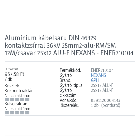
Alumínium kábelsaru DIN 46329
kontaktzsírral 36kV 25mm2-alu-RM/SM
12M/csavar 25x12 ALU-F NEXANS - ENER710104
Bruttó listaár
Termékkód:
ENER710104
957,58 Ft
Gyártó:
NEXANS
/ db
Brand:
GPH
Gyártói típus:
25x12 ALU-F
Készlet:
Gyártói
25x12 ALU-F
Központi raktár:
cikkszám:
Nincs raktáron
Vonalkód:
8591120004143
Külső raktár:
Kiszerelés:
1 db
(bontható)
Nincs raktáron