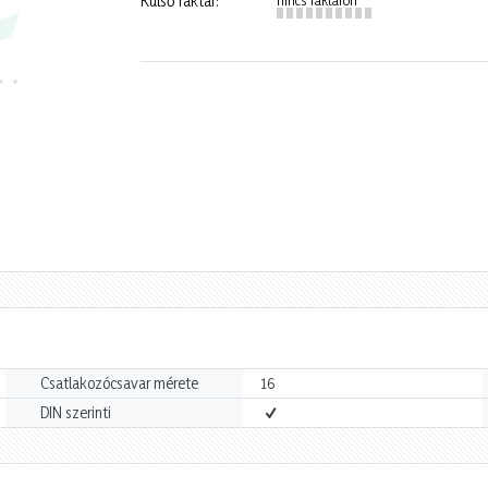
Külső raktár:
Csatlakozócsavar mérete
16
DIN szerinti