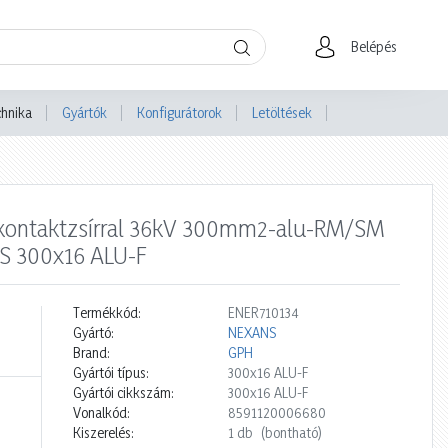
Belépés
chnika
Gyártók
Konfigurátorok
Letöltések
 kontaktzsírral 36kV 300mm2-alu-RM/SM
S 300x16 ALU-F
Termékkód:
ENER710134
Gyártó:
NEXANS
Brand:
GPH
Gyártói típus:
300x16 ALU-F
Gyártói cikkszám:
300x16 ALU-F
Vonalkód:
8591120006680
Kiszerelés:
1 db
(bontható)