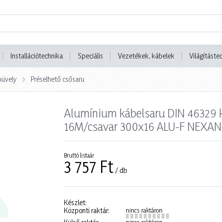
Installációtechnika
Speciális
Vezetékek, kábelek
Világításte
hüvely
Préselhető csősaru
Alumínium kábelsaru DIN 46329
16M/csavar 300x16 ALU-F NEXAN
Bruttó listaár
3 757 Ft
/ db
Készlet:
Központi raktár:
nincs raktáron
nincs raktáron