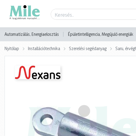
Termék adatlap
Automatizálás, Energiaelosztás
Épületintelligencia, Megújuló energiák
Nyitólap
Installációtechnika
Szerelési segédanyag
Saru, érvég