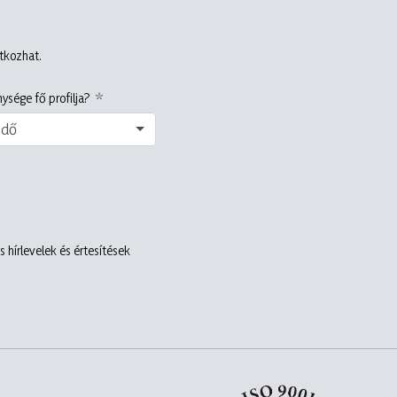
atkozhat.
ysége fő profilja?
edő
 hírlevelek és értesítések