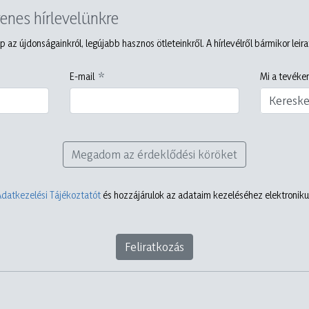
yenes hírlevelünkre
p az újdonságainkról, legújabb hasznos ötleteinkről. A hírlevélről bármikor leir
E-mail
Mi a tevéken
Keresk
Megadom az érdeklődési köröket
Adatkezelési Tájékoztatót
és hozzájárulok az adataim kezeléséhez elektronikus
Feliratkozás