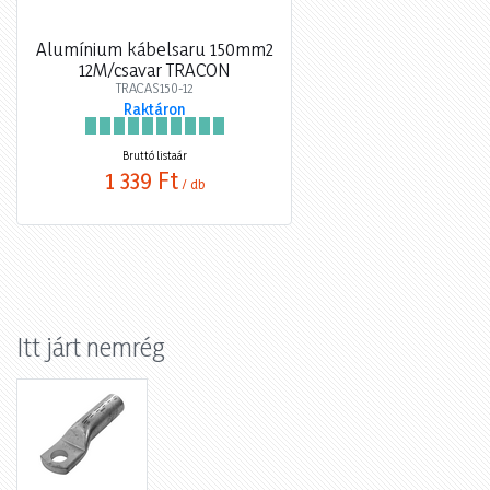
Alumínium kábelsaru 150mm2
12M/csavar TRACON
TRACAS150-12
Raktáron
Bruttó listaár
1 339 Ft
/ db
Itt járt nemrég