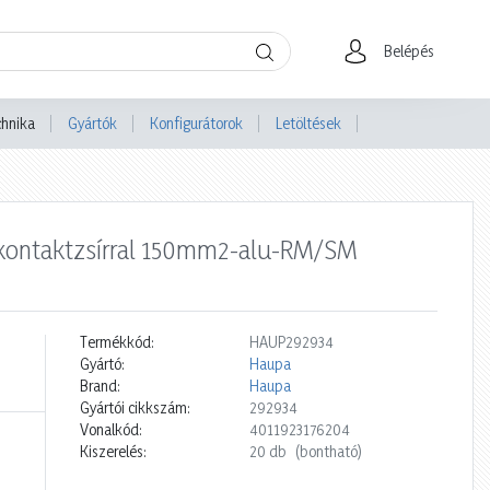
Belépés
chnika
Gyártók
Konfigurátorok
Letöltések
kontaktzsírral 150mm2-alu-RM/SM
Termékkód:
HAUP292934
Gyártó:
Haupa
Brand:
Haupa
Gyártói cikkszám:
292934
Vonalkód:
4011923176204
Kiszerelés:
20 db
(bontható)