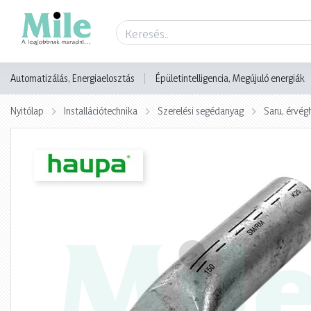
Termék adatlap
Automatizálás, Energiaelosztás
Épületintelligencia, Megújuló energiák
Nyitólap
Installációtechnika
Szerelési segédanyag
Saru, érvég