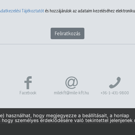
Adatkezelési Tájékoztatót
és hozzájárulok az adataim kezeléséhez elektronikus
Feliratkozás
Facebook
milekft@mile-kft.hu
+36-1-431-9800