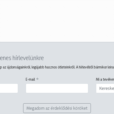
yenes hírlevelünkre
p az újdonságainkról, legújabb hasznos ötleteinkről. A hírlevélről bármikor leir
E-mail
Mi a tevéken
Keresk
Megadom az érdeklődési köröket