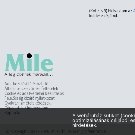
(Kötelező)
Elolvastam az
küldése céljából.
Adatkezelési tájékoztató
Általános szerződési feltételek
Cookie és adatvédelmi beállítások
Felelősség kizáró nyilatkozat
Gyakran ismételt kérdések
Cégadatok / Impresszum
Kapcsolat
Copyright 2021 - 2026. Mile Kft. Minden jog fenntartva!