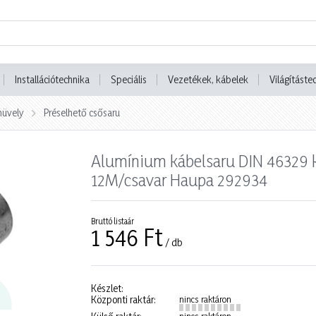
Installációtechnika
Speciális
Vezetékek, kábelek
Világításte
hüvely
Préselhető csősaru
Alumínium kábelsaru DIN 46329 
12M/csavar Haupa 292934
Bruttó listaár
1 546 Ft
/ db
Készlet:
Központi raktár:
nincs raktáron
nincs raktáron