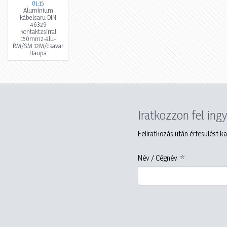
01:15
Alumínium
kábelsaru DIN
46329
kontaktzsírral
150mm2-alu-
RM/SM 12M/csavar
Haupa
Iratkozzon fel ing
Feliratkozás után értesülést ka
Név / Cégnév