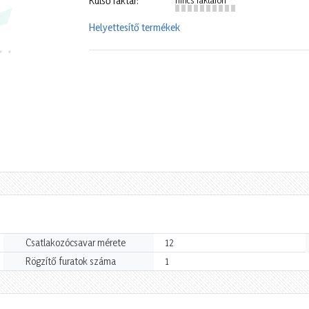
Külső raktár:
Helyettesítő termékek
Csatlakozócsavar mérete
12
Rögzítő furatok száma
1