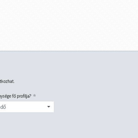
atkozhat.
ysége fő profilja?
edő