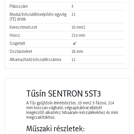
Pólusszám
3
Modul/készülékbeépítési egység
21
(TE) érték
Keresztmetszet
10
mm2
Hossz
214
mm
Szigetelt
Osztásméret
18
mm
Alkamazható készülékszámra
12
Tűsín SENTRON 5ST3
A Tűs gyűjtősín érintésbiztos, 10 mm2 3-fázisú, 214
mm hosszan vágható, végsapkákkal ellátott
kiegészítő alkatrész hibaáram-készülékekhez és mini
megszakítókhoz.
Műszaki részletek: