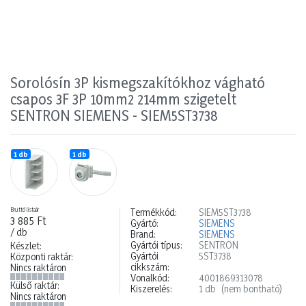
Sorolósín 3P kismegszakítókhoz vágható
csapos 3F 3P 10mm2 214mm szigetelt
SENTRON SIEMENS - SIEM5ST3738
1 db
1 db
Bruttó listaár
Termékkód:
SIEM5ST3738
3 885 Ft
Gyártó:
SIEMENS
/ db
Brand:
SIEMENS
Gyártói típus:
SENTRON
Készlet:
Gyártói
5ST3738
Központi raktár:
cikkszám:
Nincs raktáron
Vonalkód:
4001869313078
Külső raktár:
Kiszerelés:
1 db
(nem bontható)
Nincs raktáron