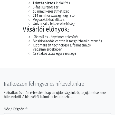
Érintésbiztos
kialakítás
3-fázisú rendszer
10 mm2 keresztmetszet
214 mm hosszúság, vágható
Végsapkákkal ellátva
Univerzális felszerelhetőség
Vásárlói előnyök:
Könnyű és kényelmes telepítés
Meghibásodás esetén is megbízható biztonság
Optimalizált technológia a felhasználók
védelme érdekében
Csatlakoztatás egyszerűsége
Iratkozzon fel ingyenes hírlevelünkre
Feliratkozás után értesülést kap az újdonságainkról, legújabb hasznos
ötleteinkről. A hírlevélről bármikor leiratkozhat.
Név / Cégnév