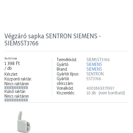
Végzáró sapka SENTRON SIEMENS -
SIEM5ST3766
Bruttó listaár
Termékkód:
SIEM5ST3766
1 398 Ft
Gyártó:
SIEMENS
/ db
Brand:
SIEMENS
Gyártói típus:
SENTRON
Készlet:
Gyártói
5ST3766
Központi raktár:
cikkszám:
Nincs raktáron
Vonalkód:
4001869373997
Külső raktár:
Kiszerelés:
10 db
(nem bontható)
Nincs raktáron