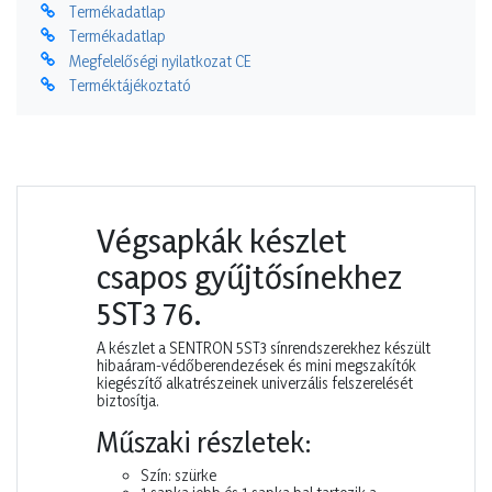
Termékadatlap
Termékadatlap
Megfelelőségi nyilatkozat CE
Terméktájékoztató
Végsapkák készlet
csapos gyűjtősínekhez
5ST3 76.
A készlet a SENTRON 5ST3 sínrendszerekhez készült
hibaáram-védőberendezések és mini megszakítók
kiegészítő alkatrészeinek univerzális felszerelését
biztosítja.
Műszaki részletek:
Szín: szürke