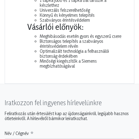
1 sapka jobb és 1 sapka bal tartozik a
készlethez
Univerzális felszerelhetőség
Könnyű és kényelmes telepítés
Szabványos érintésvédelem
Vásárlói előnyök:
Meghibásodás esetén gyors és egyszerű csere
Biztonságos telepítés a szabványos
érintésvédelem révén
Optimalizált technológia a felhasználói
biztonság érdekében
Minőségi kiegészítők a Siemens
megbízhatóságával
Iratkozzon fel ingyenes hírlevelünkre
Feliratkozás után értesülést kap az újdonságainkról, legújabb hasznos
ötleteinkről. A hírlevélről bármikor leiratkozhat.
Név / Cégnév