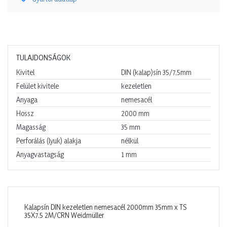
TULAJDONSÁGOK
Kivitel
DIN (kalap)sín 35/7,5mm
Felület kivitele
kezeletlen
Anyaga
nemesacél
Hossz
2000
mm
Magasság
35
mm
Perforálás (lyuk) alakja
nélkül
Anyagvastagság
1
mm
Kalapsín DIN kezeletlen nemesacél 2000mm 35mm x TS
35X7.5 2M/CRN Weidmüller