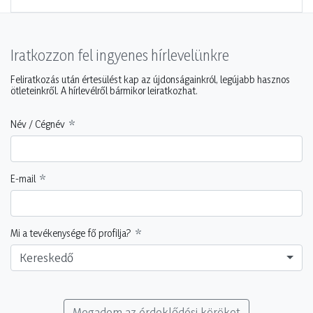
Iratkozzon fel ingyenes hírlevelünkre
Feliratkozás után értesülést kap az újdonságainkról, legújabb hasznos
ötleteinkről. A hírlevélről bármikor leiratkozhat.
Név / Cégnév
E-mail
Mi a tevékenysége fő profilja?
Kereskedő
Megadom az érdeklődési köröket