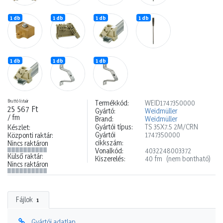
1 db
1 db
1 db
1 db
1 db
1 db
1 db
Bruttó listaár
Termékkód:
WEID1747350000
25 567 Ft
Gyártó:
Weidmüller
/ fm
Brand:
Weidmüller
Gyártói típus:
TS 35X7.5 2M/CRN
Készlet:
Gyártói
1747350000
Központi raktár:
cikkszám:
Nincs raktáron
Vonalkód:
4032248003372
Külső raktár:
Kiszerelés:
40 fm
(nem bontható)
Nincs raktáron
Fájlok
1
Gyártói adatlap