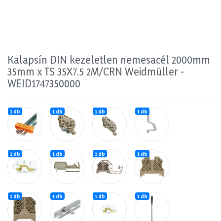
Kalapsín DIN kezeletlen nemesacél 2000mm
35mm x TS 35X7.5 2M/CRN Weidmüller -
WEID1747350000
1 db
1 db
1 db
1 db
1 db
1 db
1 db
1 db
1 db
1 db
1 db
1 db