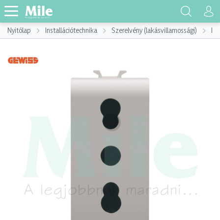
Nyitólap
Installációtechnika
Szerelvény (lakásvillamossági)
Ins