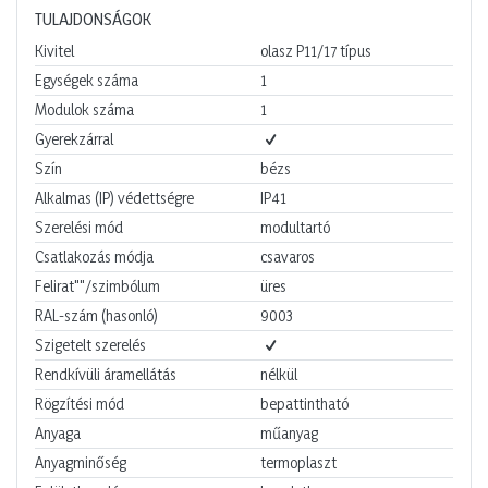
TULAJDONSÁGOK
Kivitel
olasz P11/17 típus
Egységek száma
1
Modulok száma
1
Gyerekzárral
Szín
bézs
Alkalmas (IP) védettségre
IP41
Szerelési mód
modultartó
Csatlakozás módja
csavaros
Felirat""/szimbólum
üres
RAL-szám (hasonló)
9003
Szigetelt szerelés
Rendkívüli áramellátás
nélkül
Rögzítési mód
bepattintható
Anyaga
műanyag
Anyagminőség
termoplaszt