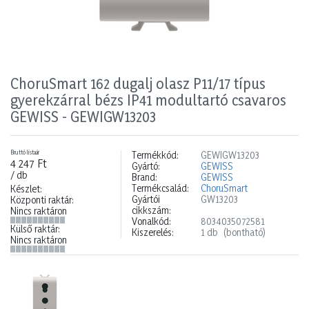
ChoruSmart 162 dugalj olasz P11/17 típus
gyerekzárral bézs IP41 modultartó csavaros
GEWISS - GEWIGW13203
Bruttó listaár
Termékkód:
GEWIGW13203
4 247 Ft
Gyártó:
GEWISS
/ db
Brand:
GEWISS
Termékcsalád:
ChoruSmart
Készlet:
Gyártói
GW13203
Központi raktár:
cikkszám:
Nincs raktáron
Vonalkód:
8034035072581
Külső raktár:
Kiszerelés:
1 db
(bontható)
Nincs raktáron