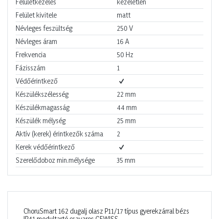
Felületkezelés
kezeletlen
Felület kivitele
matt
Névleges feszültség
250
V
Névleges áram
16
A
Frekvencia
50
Hz
Fázisszám
1
Védőérintkező
Készülékszélesség
22
mm
Készülékmagasság
44
mm
Készülék mélység
25
mm
Aktív (kerek) érintkezők száma
2
Kerek védőérintkező
Szerelődoboz min.mélysége
35
mm
ChoruSmart 162 dugalj olasz P11/17 típus gyerekzárral bézs
IP41 modultartó csavaros GEWISS