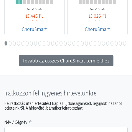
Bruttó listaár
Bruttó listaár
13 445 Ft
13 026 Ft
/ db
/ db
ChoruSmart
ChoruSmart
Tovább az összes ChoruSmart termékhez
Iratkozzon fel ingyenes hírlevelünkre
Feliratkozás után értesülést kap az újdonságainkról, legújabb hasznos
ötleteinkről. A hírlevélről bármikor leiratkozhat.
Név / Cégnév