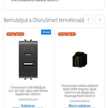
Bemutatjuk a ChoruSmart termékcsaládot
Kifutó
ChoruSmart médiacsatlakozó
ChoruSmart USB töltőaljzat
betét HDMI Kingston aljzat
A+C 1M USB süllyesztett fekete
GW10431 1M adapterhez
bepattintás GEWISS
műanyag fekete GEWISS
GEWIGW12449
GEWIGW38056
Raktáron
Nincs raktáron