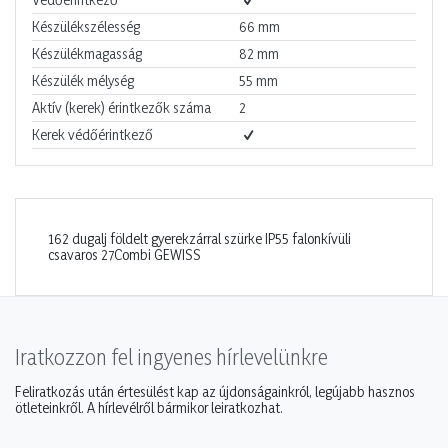
Készülékszélesség
66
mm
Készülékmagasság
82
mm
Készülék mélység
55
mm
Aktív (kerek) érintkezők száma
2
Kerek védőérintkező
162 dugalj földelt gyerekzárral szürke IP55 falonkívüli
csavaros 27Combi GEWISS
Iratkozzon fel ingyenes hírlevelünkre
Feliratkozás után értesülést kap az újdonságainkról, legújabb hasznos
ötleteinkről. A hírlevélről bármikor leiratkozhat.