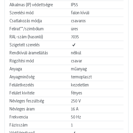
Alkalmas (IP) védettségre
IP55
Szerelési mód
falon kívüli
Csatlakozás módja
csavaros
Felirat""/szimbólum
üres
RAL-szám (hasonló)
7035
Szigetelt szerelés
Rendkívüli áramellátás
nélkül
Rögzítési mód
csavar
Anyaga
műanyag
Anyagminőség
termoplaszt
Felületkezelés
kezeletlen
Felület kivitele
fényes
Névleges feszültség
250
V
Névleges áram
16
A
Frekvencia
50
Hz
Fázisszám
1
Védőérintkező