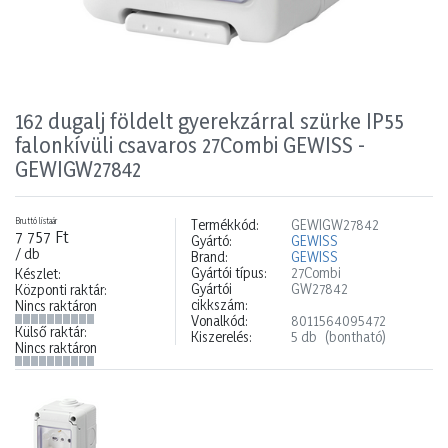
162 dugalj földelt gyerekzárral szürke IP55
falonkívüli csavaros 27Combi GEWISS -
GEWIGW27842
Bruttó listaár
Termékkód:
GEWIGW27842
7 757 Ft
Gyártó:
GEWISS
/ db
Brand:
GEWISS
Gyártói típus:
27Combi
Készlet:
Gyártói
GW27842
Központi raktár:
cikkszám:
Nincs raktáron
Vonalkód:
8011564095472
Külső raktár:
Kiszerelés:
5 db
(bontható)
Nincs raktáron