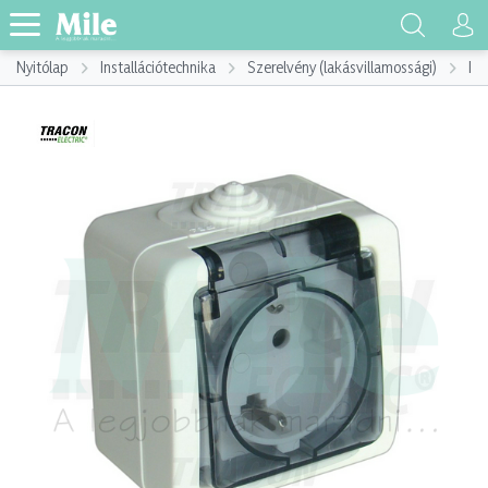
Nyitólap
Installációtechnika
Szerelvény (lakásvillamossági)
Ins