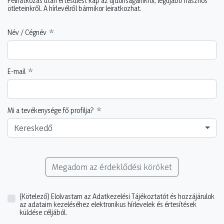
Feliratkozás után értesülést kap az újdonságainkról, legújabb hasznos
ötleteinkről. A hírlevélről bármikor leiratkozhat.
Név / Cégnév
E-mail
Mi a tevékenysége fő profilja?
Kereskedő
Megadom az érdeklődési köröket
(Kötelező)
Elolvastam az Adatkezelési Tájékoztatót és hozzájárulok
az adataim kezeléséhez elektronikus hírlevelek és értesítések
küldése céljából.