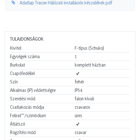
Adatlap Tracon Hálózati installációs készülékek.pdf
TULAJDONSÁGOK
Kivitel
F-típus (Schuko)
Egységek száma
1
Burkolat
komplett házban
Csapófedéllel
Szín
fehér
Alkalmas (IP) védettségre
IP54
Szerelési mód
falon kívüli
Csatlakozás módja
csavaros
Felirat""/szimbólum
üres
Átlátszó
Rögzítési mód
csavar