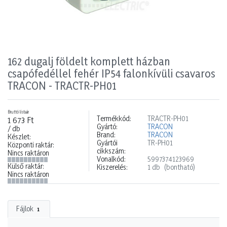
162 dugalj földelt komplett házban
csapófedéllel fehér IP54 falonkívüli csavaros
TRACON - TRACTR-PH01
Bruttó listaár
Termékkód:
TRACTR-PH01
1 673 Ft
Gyártó:
TRACON
/ db
Brand:
TRACON
Készlet:
Gyártói
TR-PH01
Központi raktár:
cikkszám:
Nincs raktáron
Vonalkód:
5997374123969
Külső raktár:
Kiszerelés:
1 db
(bontható)
Nincs raktáron
Fájlok
1