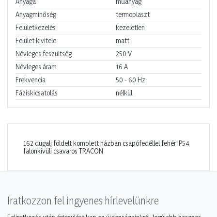
Anyaga
műanyag
Anyagminőség
termoplaszt
Felületkezelés
kezeletlen
Felület kivitele
matt
Névleges feszültség
250
V
Névleges áram
16
A
Frekvencia
50 - 60
Hz
Fáziskicsatolás
nélkül
162 dugalj földelt komplett házban csapófedéllel fehér IP54
falonkívüli csavaros TRACON
Iratkozzon fel ingyenes hírlevelünkre