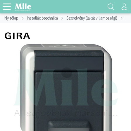
Nyitólap
Installációtechnika
Szerelvény (lakásvillamossági)
Ins