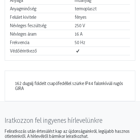
Anyaga
műanyag
Anyagminőség
termoplaszt
Felület kivitele
fényes
Névleges feszültség
250
V
Névleges áram
16
A
Frekvencia
50
Hz
Védőérintkező
162 dugalj földelt csapófedéllel szürke IP44 falonkívüli rugós
GIRA
Iratkozzon fel ingyenes hírlevelünkre
Feliratkozás után értesülést kap az újdonságainkról, legújabb hasznos
ötleteinkről. A hírlevélről bármikor leiratkozhat.