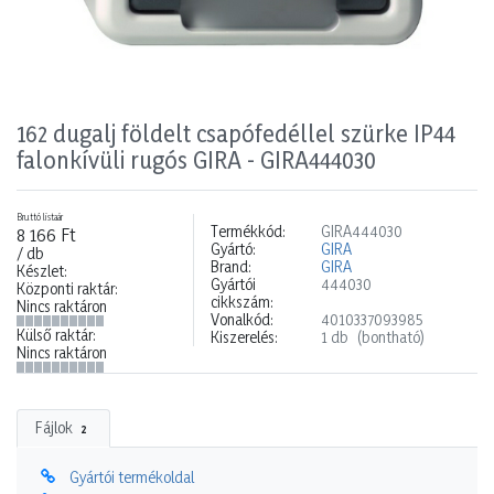
162 dugalj földelt csapófedéllel szürke IP44
falonkívüli rugós GIRA - GIRA444030
Bruttó listaár
Termékkód:
GIRA444030
8 166 Ft
Gyártó:
GIRA
/ db
Brand:
GIRA
Készlet:
Gyártói
444030
Központi raktár:
cikkszám:
Nincs raktáron
Vonalkód:
4010337093985
Külső raktár:
Kiszerelés:
1 db
(bontható)
Nincs raktáron
Fájlok
2
Gyártói termékoldal