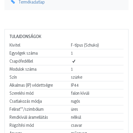
Termékadatlap
TULAJDONSÁGOK
Kivitel
F-típus (Schuko)
Egységek száma
1
Csapófedéllel
Modulok száma
1
Szín
szürke
Alkalmas (IP) védettségre
IP44
Szerelési mód
falon kívüli
Csatlakozás módja
rugós
Felirat""/szimbólum
üres
Rendkívüli áramellátás
nélkül
Rögzítési mód
csavar