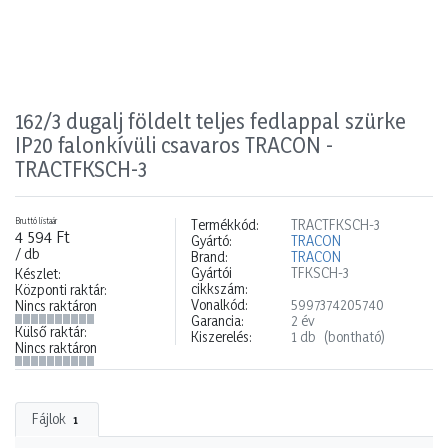
162/3 dugalj földelt teljes fedlappal szürke
IP20 falonkívüli csavaros TRACON -
TRACTFKSCH-3
Bruttó listaár
Termékkód:
TRACTFKSCH-3
4 594 Ft
Gyártó:
TRACON
/ db
Brand:
TRACON
Gyártói
TFKSCH-3
Készlet:
cikkszám:
Központi raktár:
Vonalkód:
5997374205740
Nincs raktáron
Garancia:
2 év
Külső raktár:
Kiszerelés:
1 db
(bontható)
Nincs raktáron
Fájlok
1