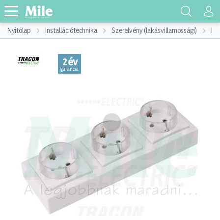
Nyitólap
Installációtechnika
Szerelvény (lakásvillamossági)
Ins
2 év
garancia