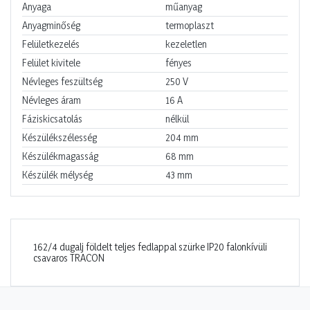
Anyaga
műanyag
Anyagminőség
termoplaszt
Felületkezelés
kezeletlen
Felület kivitele
fényes
Névleges feszültség
250
V
Névleges áram
16
A
Fáziskicsatolás
nélkül
Készülékszélesség
204
mm
Készülékmagasság
68
mm
Készülék mélység
43
mm
162/4 dugalj földelt teljes fedlappal szürke IP20 falonkívüli
csavaros TRACON