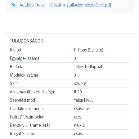
Adatlap Tracon Hálózati installációs készülékek.pdf
TULAJDONSÁGOK
Kivitel
F-típus (Schuko)
Egységek száma
3
Burkolat
teljes fedlappal
Modulok száma
3
Szín
szürke
Alkalmas (IP) védettségre
IP20
Szerelési mód
falon kívüli
Csatlakozás módja
csavaros
Felirat""/szimbólum
üres
Rendkívüli áramellátás
nélkül
Rögzítési mód
csavar