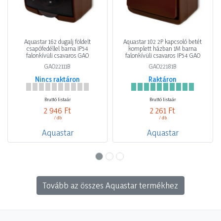
Aquastar 162 dugalj földelt
Aquastar 102 2P kapcsoló betét
csapófedéllel barna IP54
komplett házban 1M barna
falonkívüli csavaros GAO
falonkívüli csavaros IP54 GAO
GAO22111B
GAO22181B
Nincs raktáron
Raktáron
Bruttó listaár
Bruttó listaár
2 946 Ft
2 261 Ft
/ db
/ db
Aquastar
Aquastar
Tovább az összes Aquastar termékhez