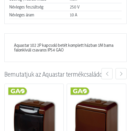
Névleges feszültség
250
V
Névleges áram
10
A
Aquastar 102 2P kapcsoló betét komplett házban 1M barna
falonkívüli csavaros IP54 GAO
Bemutatjuk az Aquastar termékcsaládot