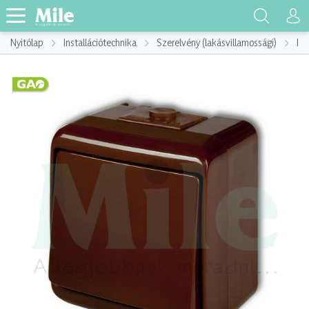
Nyitólap
Installációtechnika
Szerelvény (lakásvillamossági)
Ins