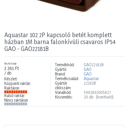
Aquastar 102 2P kapcsoló betét komplett
házban 1M barna falonkívüli csavaros IP54
GAO - GAO22181B
Bruttó listaár
Termékkód:
GAO22181B
2 261 Ft
Gyártó:
GAO
/ db
Brand:
GAO
Termékcsalád:
Aquastar
Készlet:
Gyártói
22181B
Központi raktár:
cikkszám:
Raktáron
Vonalkód:
5901832005827
Külső raktár:
Kiszerelés:
20 db
(bontható)
Nincs raktáron