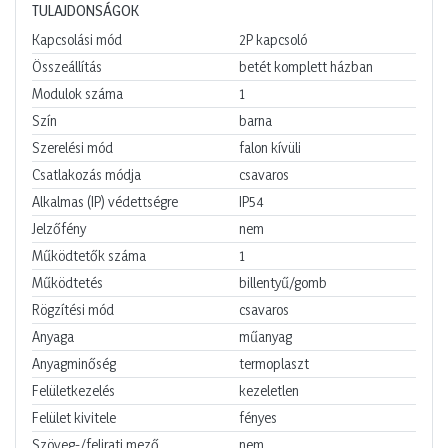
TULAJDONSÁGOK
Kapcsolási mód
2P kapcsoló
Összeállítás
betét komplett házban
Modulok száma
1
Szín
barna
Szerelési mód
falon kívüli
Csatlakozás módja
csavaros
Alkalmas (IP) védettségre
IP54
Jelzőfény
nem
Működtetők száma
1
Működtetés
billentyű/gomb
Rögzítési mód
csavaros
Anyaga
műanyag
Anyagminőség
termoplaszt
Felületkezelés
kezeletlen
Felület kivitele
fényes
Szöveg-/felirati mező
nem