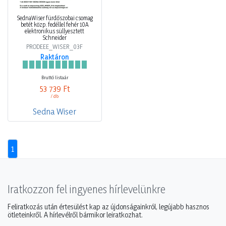
SednaWiser fürdőszobai csomag
betét közp. fedéllel fehér 10A
elektronikus süllyesztett
Schneider
PRODEEE_WISER_03F
Raktáron
Bruttó listaár
53 739 Ft
/ db
Sedna Wiser
1
Iratkozzon fel ingyenes hírlevelünkre
Feliratkozás után értesülést kap az újdonságainkról, legújabb hasznos
ötleteinkről. A hírlevélről bármikor leiratkozhat.