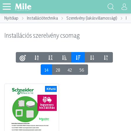
Nyitólap
Installációtechnika
Szerelvény (lakásvillamossági)
Ins
Installációs szerelvény csomag
14
28
42
56
Kifutó
Ingyenes
kiszállítás