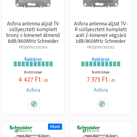
Asfora antenna aljzat TV
Asfora antenna aljzat TV-
süllyesztett komplett
R süllyesztett komplett
bronz 1-kimenet átmenő
acél 2-kimenet végzáró
8dB/860MHz Schneider
1dB/860MHz Schneider
PRODEPH3200369
PRODEPH3300162
Raktáron
Raktáron
Bruttó listaár
Bruttó listaár
4 427 Ft
7 375 Ft
/ db
/ db
Asfora
Asfora
Kifutó