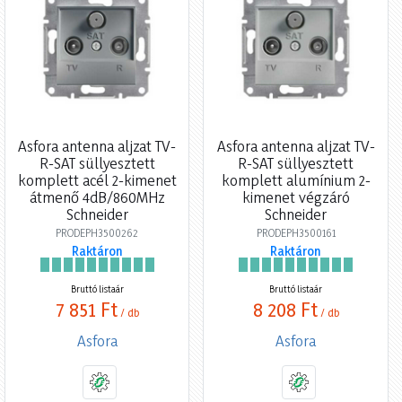
Asfora antenna aljzat TV-
Asfora antenna aljzat TV-
R-SAT süllyesztett
R-SAT süllyesztett
komplett acél 2-kimenet
komplett alumínium 2-
átmenő 4dB/860MHz
kimenet végzáró
Schneider
Schneider
PRODEPH3500262
PRODEPH3500161
Raktáron
Raktáron
Bruttó listaár
Bruttó listaár
7 851 Ft
8 208 Ft
/ db
/ db
Asfora
Asfora