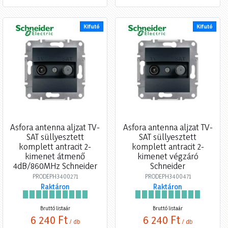
Kifutó
Kifutó
Asfora antenna aljzat TV-
Asfora antenna aljzat TV-
SAT süllyesztett
SAT süllyesztett
komplett antracit 2-
komplett antracit 2-
kimenet átmenő
kimenet végzáró
4dB/860MHz Schneider
Schneider
PRODEPH3400271
PRODEPH3400471
Raktáron
Raktáron
Bruttó listaár
Bruttó listaár
6 240 Ft
6 240 Ft
/ db
/ db