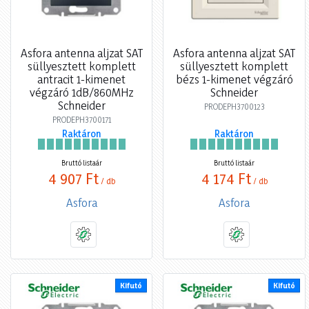
Asfora antenna aljzat SAT
Asfora antenna aljzat SAT
süllyesztett komplett
süllyesztett komplett
antracit 1-kimenet
bézs 1-kimenet végzáró
végzáró 1dB/860MHz
Schneider
Schneider
PRODEPH3700123
PRODEPH3700171
Raktáron
Raktáron
Bruttó listaár
Bruttó listaár
4 907 Ft
4 174 Ft
/ db
/ db
Asfora
Asfora
Kifutó
Kifutó