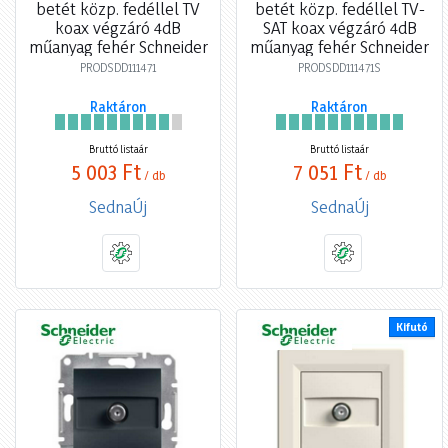
betét közp. fedéllel TV
betét közp. fedéllel TV-
koax végzáró 4dB
SAT koax végzáró 4dB
műanyag fehér Schneider
műanyag fehér Schneider
PRODSDD111471
PRODSDD111471S
Raktáron
Raktáron
Bruttó listaár
Bruttó listaár
5 003 Ft
7 051 Ft
/ db
/ db
SednaÚj
SednaÚj
Kifutó