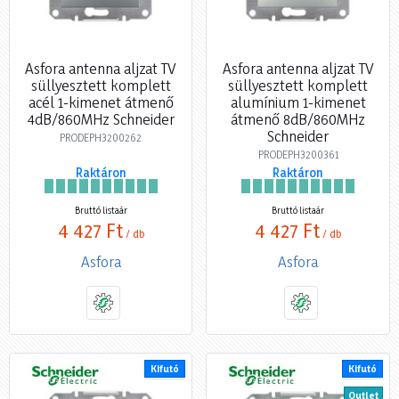
Asfora antenna aljzat TV
Asfora antenna aljzat TV
süllyesztett komplett
süllyesztett komplett
acél 1-kimenet átmenő
alumínium 1-kimenet
4dB/860MHz Schneider
átmenő 8dB/860MHz
Schneider
PRODEPH3200262
PRODEPH3200361
Raktáron
Raktáron
Bruttó listaár
Bruttó listaár
4 427 Ft
4 427 Ft
/ db
/ db
Asfora
Asfora
Kifutó
Kifutó
Outlet