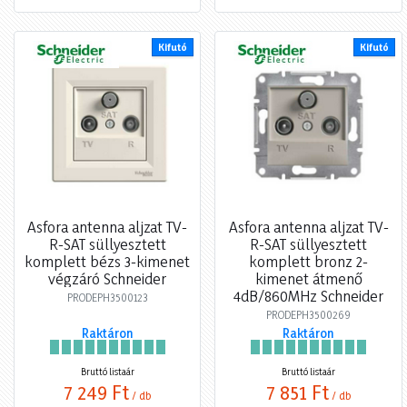
Kifutó
Kifutó
Asfora antenna aljzat TV-
Asfora antenna aljzat TV-
R-SAT süllyesztett
R-SAT süllyesztett
komplett bézs 3-kimenet
komplett bronz 2-
végzáró Schneider
kimenet átmenő
4dB/860MHz Schneider
PRODEPH3500123
PRODEPH3500269
Raktáron
Raktáron
Bruttó listaár
Bruttó listaár
7 249 Ft
7 851 Ft
/ db
/ db