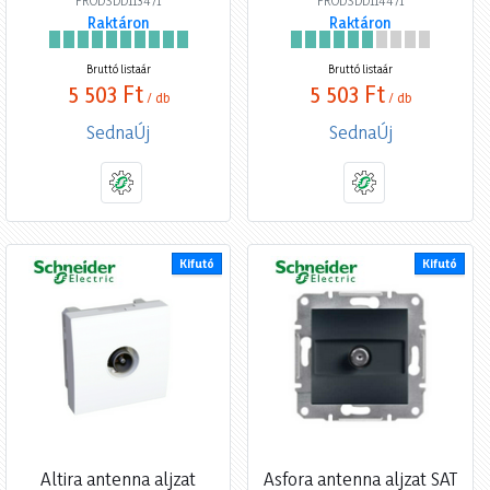
Raktáron
Raktáron
Bruttó listaár
Bruttó listaár
5 503 Ft
5 503 Ft
/ db
/ db
SednaÚj
SednaÚj
Kifutó
Kifutó
Altira antenna aljzat
Asfora antenna aljzat SAT