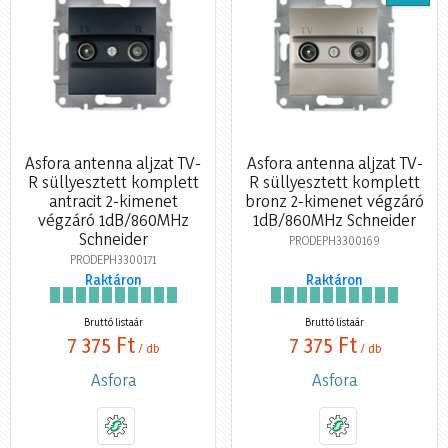
Asfora antenna aljzat TV-
Asfora antenna aljzat TV-
R süllyesztett komplett
R süllyesztett komplett
antracit 2-kimenet
bronz 2-kimenet végzáró
végzáró 1dB/860MHz
1dB/860MHz Schneider
Schneider
PRODEPH3300169
PRODEPH3300171
Raktáron
Raktáron
Bruttó listaár
Bruttó listaár
7 375 Ft
7 375 Ft
/ db
/ db
Asfora
Asfora