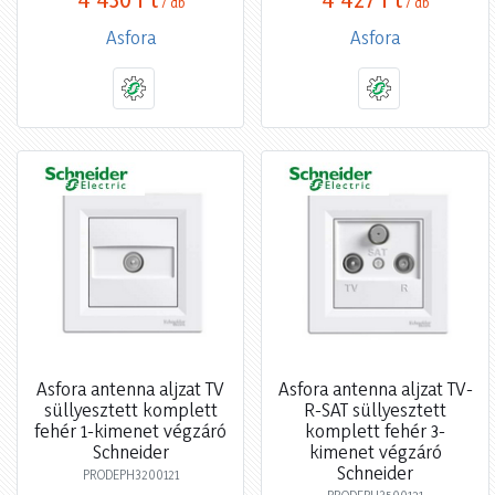
/ db
/ db
Asfora
Asfora
Asfora antenna aljzat TV
Asfora antenna aljzat TV-
süllyesztett komplett
R-SAT süllyesztett
fehér 1-kimenet végzáró
komplett fehér 3-
Schneider
kimenet végzáró
Schneider
PRODEPH3200121
PRODEPH3500121