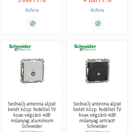
/ db
/ db
Asfora
Asfora
SednaÚj antenna aljzat
SednaÚj antenna aljzat
betét közp. fedéllel TV
betét közp. fedéllel TV
koax végzáró 4dB
koax végzáró 4dB
műanyag alumínium
műanyag antracit
Schneider
Schneider
PRODSDD113471
PRODSDD114471