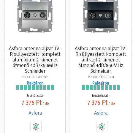
Asfora antenna aljzat TV-
Asfora antenna aljzat TV-
R süllyesztett komplett
R süllyesztett komplett
alumínium 2-kimenet
antracit 2-kimenet
átmenő 4dB/860MHz
átmenő 4dB/860MHz
Schneider
Schneider
PRODEPH3300261
PRODEPH3300271
Raktáron
Raktáron
Bruttó listaár
Bruttó listaár
7 375 Ft
7 375 Ft
/ db
/ db
Asfora
Asfora