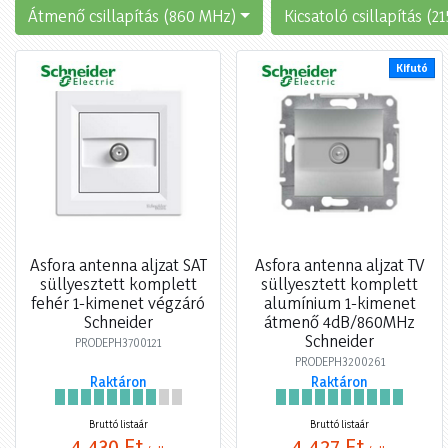
Átmenő csillapítás (860 MHz)
Kicsatoló csillapítás (
Kifutó
Asfora antenna aljzat SAT
Asfora antenna aljzat TV
süllyesztett komplett
süllyesztett komplett
fehér 1-kimenet végzáró
alumínium 1-kimenet
Schneider
átmenő 4dB/860MHz
Schneider
PRODEPH3700121
PRODEPH3200261
Raktáron
Raktáron
Bruttó listaár
Bruttó listaár
4 430 Ft
4 427 Ft