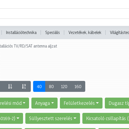
Installációtechnika
Speciális
Vezetékek, kábelek
Világításte
tallációs TV/RD/SAT antenna aljzat
40
80
120
160
relési mód
Anyaga
Felületkezelés
Dugasz tí
60169-2)
Süllyesztett szerelés
Kicsatoló csillapítás