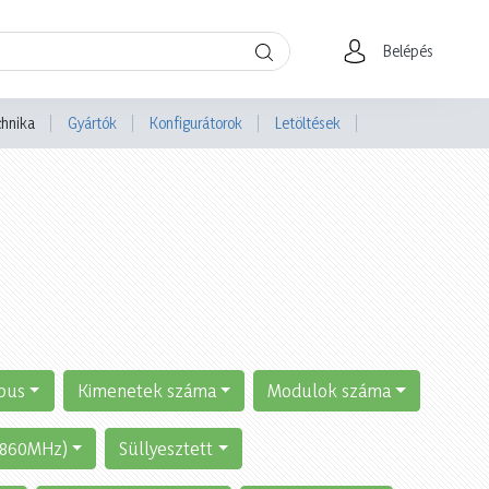
Belépés
chnika
Gyártók
Konfigurátorok
Letöltések
pus
Kimenetek száma
Modulok száma
 (860MHz)
Süllyesztett