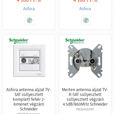
/ db
/ db
Asfora
Asfora
Asfora antenna aljzat TV-
Merten antenna aljzat TV-
SAT süllyesztett
R-SAT süllyesztett
komplett fehér 2-
süllyesztett végzáró
kimenet végzáró
4.5dB/860MHz Schneider
Schneider
PROD466099
PRODEPH3400121