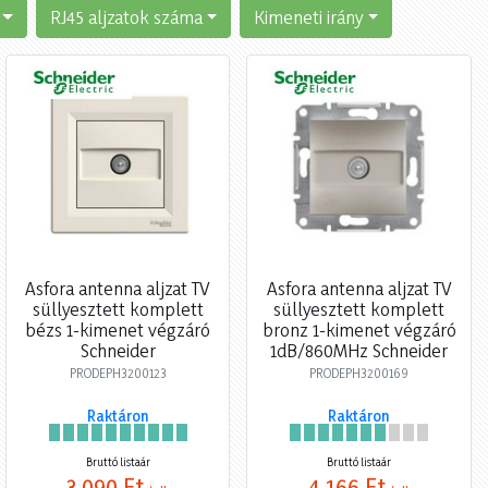
RJ45 aljzatok száma
Kimeneti irány
Asfora antenna aljzat TV
Asfora antenna aljzat TV
süllyesztett komplett
süllyesztett komplett
bézs 1-kimenet végzáró
bronz 1-kimenet végzáró
Schneider
1dB/860MHz Schneider
PRODEPH3200123
PRODEPH3200169
Raktáron
Raktáron
Bruttó listaár
Bruttó listaár
3 090 Ft
4 166 Ft