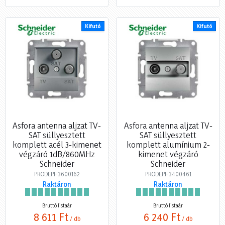
Kifutó
Kifutó
Asfora antenna aljzat TV-
Asfora antenna aljzat TV-
SAT süllyesztett
SAT süllyesztett
komplett acél 3-kimenet
komplett alumínium 2-
végzáró 1dB/860MHz
kimenet végzáró
Schneider
Schneider
PRODEPH3600162
PRODEPH3400461
Raktáron
Raktáron
Bruttó listaár
Bruttó listaár
8 611 Ft
6 240 Ft
/ db
/ db