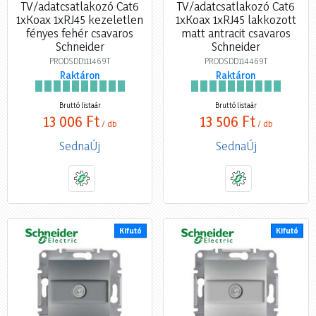
TV/adatcsatlakozó Cat6
TV/adatcsatlakozó Cat6
1xKoax 1xRJ45 kezeletlen
1xKoax 1xRJ45 lakkozott
fényes fehér csavaros
matt antracit csavaros
Schneider
Schneider
PRODSDD111469T
PRODSDD114469T
Raktáron
Raktáron
Bruttó listaár
Bruttó listaár
13 006 Ft
13 506 Ft
/ db
/ db
SednaÚj
SednaÚj
Kifutó
Kifutó