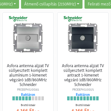
2150MHz)
Átmenő csillapítás (2150MHz)
Felirati mező
Asfora antenna aljzat TV
Asfora antenna aljzat TV
süllyesztett komplett
süllyesztett komplett
alumínium 1-kimenet
antracit 1-kimenet
végzáró 1dB/860MHz
végzáró 1dB/860MHz
Schneider
Schneider
PRODEPH3200161
PRODEPH3200171
Raktáron
Raktáron
Bruttó listaár
Bruttó listaár
4 166 Ft
4 166 Ft