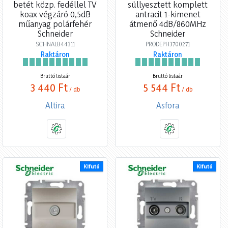
betét közp. fedéllel TV
süllyesztett komplett
koax végzáró 0,5dB
antracit 1-kimenet
műanyag polárfehér
átmenő 4dB/860MHz
Schneider
Schneider
SCHNALB44311
PRODEPH3700271
Raktáron
Raktáron
Bruttó listaár
Bruttó listaár
3 440 Ft
5 544 Ft
/ db
/ db
Altira
Asfora
Kifutó
Kifutó