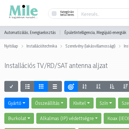
Kategórián
belül keres
Automatizálás, Energiaelosztás
Épületintelligencia, Megújuló energiák
Nyitólap
Installációtechnika
Szerelvény (lakásvillamossági)
Ins
Installációs TV/RD/SAT antenna aljzat
Gyártó
Összeállítás
Kivitel
Szín
Sze
Burkolat
Alkalmas (IP) védettségre
Koax (IEC