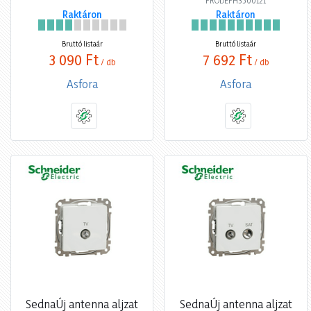
Raktáron
Raktáron
Bruttó listaár
Bruttó listaár
3 090 Ft
7 692 Ft
/ db
/ db
Asfora
Asfora
SednaÚj antenna aljzat
SednaÚj antenna aljzat