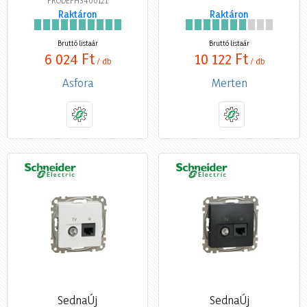
Raktáron
Raktáron
Bruttó listaár
Bruttó listaár
6 024 Ft
10 122 Ft
/ db
/ db
Asfora
Merten
SednaÚj
SednaÚj