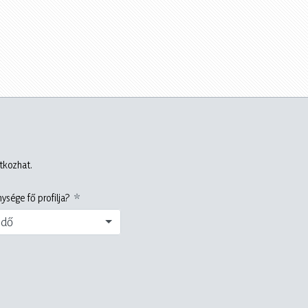
atkozhat.
ysége fő profilja?
edő