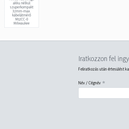
akku nélkül
szuperkompakt
32mm-max.
kábelátmérő
M12CC-0
Milwaukee
Iratkozzon fel ing
Feliratkozás után értesülést ka
Név / Cégnév