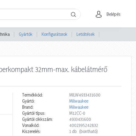
Belépés
chnika
Gyártók
Konfigurátorok
Letöltések
zuperkompakt 32mm-max. kábelátmérő
Termékkód:
MILW4933431600
Gyártó:
Milwaukee
Brand:
Milwaukee
Gyártói típus:
M12CC-0
Gyártói cikkszám:
4933431600
Vonalkód:
4002395242832
Kiszerelés:
1 db
(bontható)