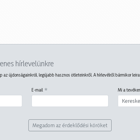
yenes hírlevelünkre
p az újdonságainkról, legújabb hasznos ötleteinkről. A hírlevélről bármikor leir
E-mail
Mi a tevéken
Keresk
Megadom az érdeklődési köröket