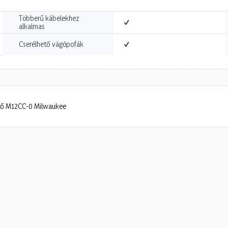
Többerű kábelekhez
alkalmas
Cserélhető vágópofák
rő M12CC-0 Milwaukee