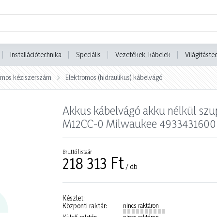
Installációtechnika
Speciális
Vezetékek, kábelek
Világításte
omos kéziszerszám
Elektromos (hidraulikus) kábelvágó
Akkus kábelvágó akku nélkül s
M12CC-0 Milwaukee 4933431600
Bruttó listaár
218 313 Ft
/ db
Készlet:
Központi raktár:
nincs raktáron
nincs raktáron