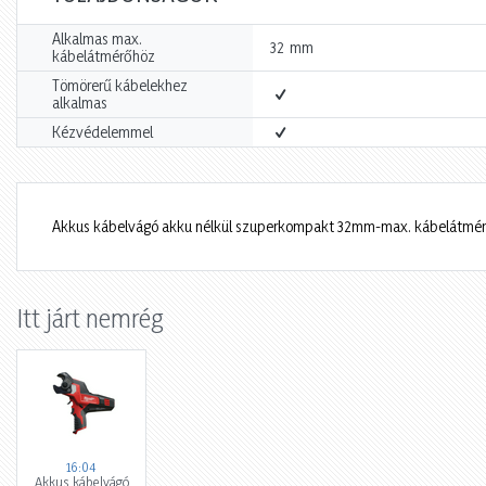
Alkalmas max.
mm
32
kábelátmérőhöz
Tömörerű kábelekhez
alkalmas
Kézvédelemmel
Akkus kábelvágó akku nélkül szuperkompakt 32mm-max. kábelátmé
Itt járt nemrég
16:04
Akkus kábelvágó