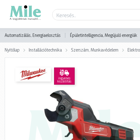
Termék adatlap
Automatizálás, Energiaelosztás
Épületintelligencia, Megújuló energiák
Nyitólap
Installációtechnika
Szerszám, Munkavédelem
Elektr
ingyenes
kiszállítás