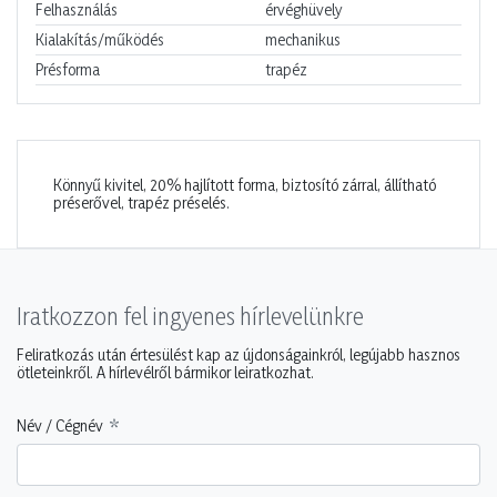
Felhasználás
érvéghüvely
Kialakítás/működés
mechanikus
Présforma
trapéz
Könnyű kivitel, 20% hajlított forma, biztosító zárral, állítható
préserővel, trapéz préselés.
Iratkozzon fel ingyenes hírlevelünkre
Feliratkozás után értesülést kap az újdonságainkról, legújabb hasznos
ötleteinkről. A hírlevélről bármikor leiratkozhat.
Név / Cégnév