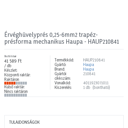
Érvéghüvelyprés 0,25-6mm2 trapéz-
présforma mechanikus Haupa - HAUP210841
Bruttó listaár
Termékkód:
HAUP210841
41 589 Ft
Gyártó:
Haupa
/ db
Brand:
Haupa
Készlet:
Gyártói
210841
Központi raktár:
cikkszám:
Raktáron
Vonalkód:
4011923071011
Külső raktár:
Kiszerelés:
1 db
(bontható)
Nincs raktáron
TULAJDONSÁGOK