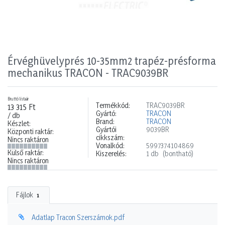
Érvéghüvelyprés 10-35mm2 trapéz-présforma
mechanikus TRACON - TRAC9039BR
Bruttó listaár
Termékkód:
TRAC9039BR
13 315 Ft
Gyártó:
TRACON
/ db
Brand:
TRACON
Készlet:
Gyártói
9039BR
Központi raktár:
cikkszám:
Nincs raktáron
Vonalkód:
5997374104869
Külső raktár:
Kiszerelés:
1 db
(bontható)
Nincs raktáron
Fájlok
1
Adatlap Tracon Szerszámok.pdf