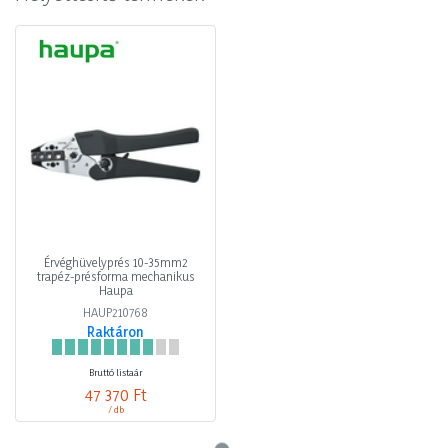
Érvéghüvelyprés 10-35mm2
trapéz-présforma mechanikus
Haupa
HAUP210768
Raktáron
Bruttó listaár
47 370 Ft
/ db