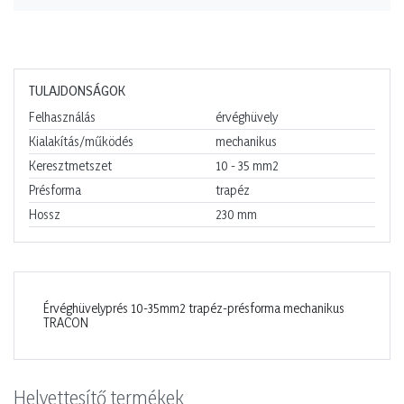
TULAJDONSÁGOK
Felhasználás
érvéghüvely
Kialakítás/működés
mechanikus
Keresztmetszet
10 - 35
mm2
Présforma
trapéz
Hossz
230
mm
Érvéghüvelyprés 10-35mm2 trapéz-présforma mechanikus
TRACON
Helyettesítő termékek