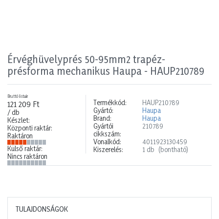
Érvéghüvelyprés 50-95mm2 trapéz-
présforma mechanikus Haupa - HAUP210789
Bruttó listaár
Termékkód:
HAUP210789
121 209 Ft
Gyártó:
Haupa
/ db
Brand:
Haupa
Készlet:
Gyártói
210789
Központi raktár:
cikkszám:
Raktáron
Vonalkód:
4011923130459
Külső raktár:
Kiszerelés:
1 db
(bontható)
Nincs raktáron
TULAJDONSÁGOK