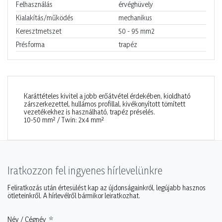
Felhasználás
érvéghüvely
Kialakítás/működés
mechanikus
Keresztmetszet
50 - 95
mm2
Présforma
trapéz
Karáttételes kivitel a jobb erőátvétel érdekében, kioldható
zárszerkezettel, hullámos profillal, kivékonyított tömített
vezetékekhez is használható, trapéz préselés.
10-50 mm² / Twin: 2x4 mm²
Iratkozzon fel ingyenes hírlevelünkre
Feliratkozás után értesülést kap az újdonságainkról, legújabb hasznos
ötleteinkről. A hírlevélről bármikor leiratkozhat.
Név / Cégnév