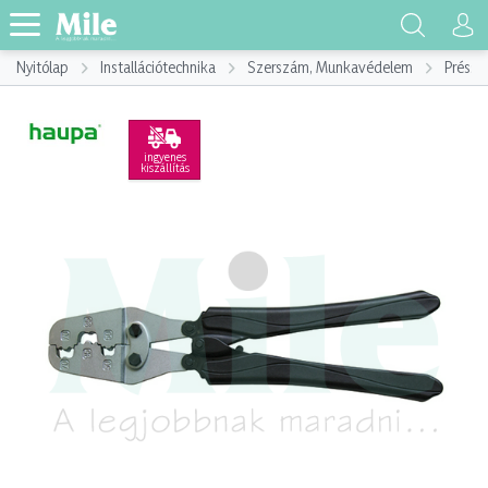
Nyitólap
Installációtechnika
Szerszám, Munkavédelem
Préssz
ingyenes
kiszállítás