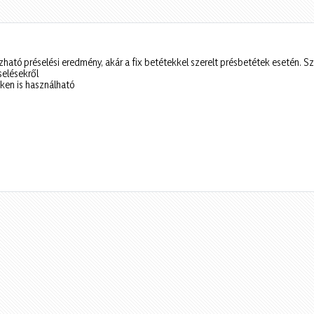
ató préselési eredmény, akár a fix betétekkel szerelt présbetétek esetén. Sz
elésekről
ken is használható