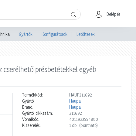
Belépés
chnika
Gyártók
Konfigurátorok
Letöltések
z cserélhető présbetétekkel egyéb
Termékkód:
HAUP211692
Gyártó:
Haupa
Brand:
Haupa
Gyártói cikkszám:
211692
Vonalkód:
4011923554880
Kiszerelés:
1 db
(bontható)