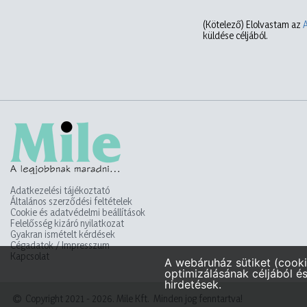
(Kötelező)
Elolvastam az
küldése céljából.
Adatkezelési tájékoztató
Általános szerződési feltételek
Cookie és adatvédelmi beállítások
Felelősség kizáró nyilatkozat
Gyakran ismételt kérdések
Cégadatok / Impresszum
Kapcsolat
Copyright 2021 - 2026. Mile Kft. Minden jog fenntartva!