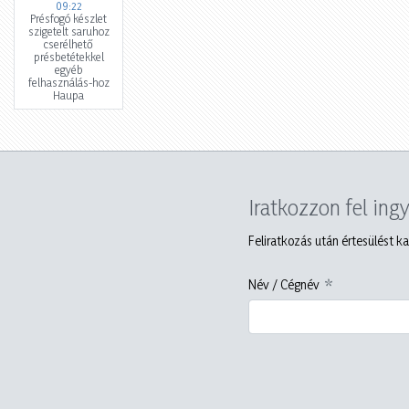
09:22
Présfogó készlet
szigetelt saruhoz
cserélhető
présbetétekkel
egyéb
felhasználás-hoz
Haupa
Iratkozzon fel ing
Feliratkozás után értesülést ka
Név / Cégnév