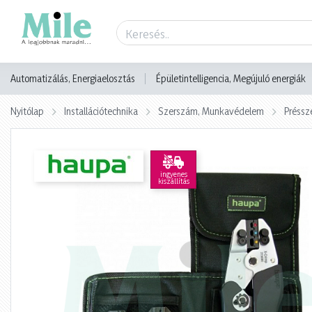
Termék adatlap
Automatizálás, Energiaelosztás
Épületintelligencia, Megújuló energiák
Nyitólap
Installációtechnika
Szerszám, Munkavédelem
Préssz
ingyenes
kiszállítás