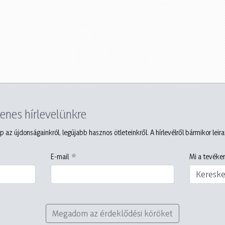
yenes hírlevelünkre
p az újdonságainkról, legújabb hasznos ötleteinkről. A hírlevélről bármikor leir
E-mail
Mi a tevéken
Keresk
Megadom az érdeklődési köröket