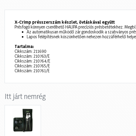
X-Crimp présszerszám készlet, övtáskával együtt
Présfogó könnyen cserélhető HAUPA precíziós présbetétekhez. Megbízh
Az automatikusan működő zár gondoskodik a szabványos prés
Lapos felépítésnek köszönhetően nehezen hozzáférhető helye
Tartalma:
Cikkszám: 211690
Cikkszám: 210763/E
Cikkszám: 210764/E
Cikkszám: 210765/E
Cikkszám: 210761/E
Itt járt nemrég