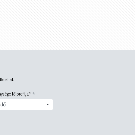
atkozhat.
ysége fő profilja?
edő