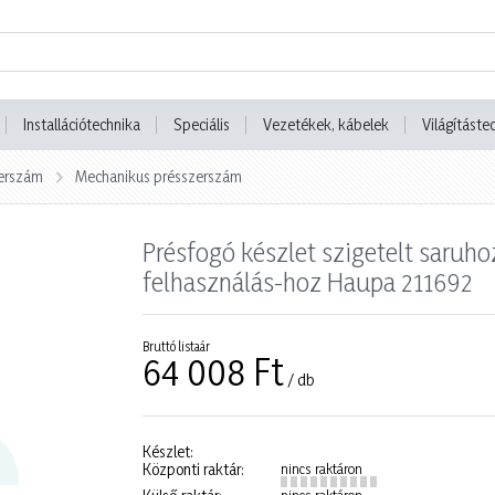
Installációtechnika
Speciális
Vezetékek, kábelek
Világításte
erszám
Mechanikus présszerszám
Présfogó készlet szigetelt saruho
felhasználás-hoz Haupa 211692
Bruttó listaár
64 008 Ft
/ db
Készlet:
Központi raktár:
nincs raktáron
nincs raktáron