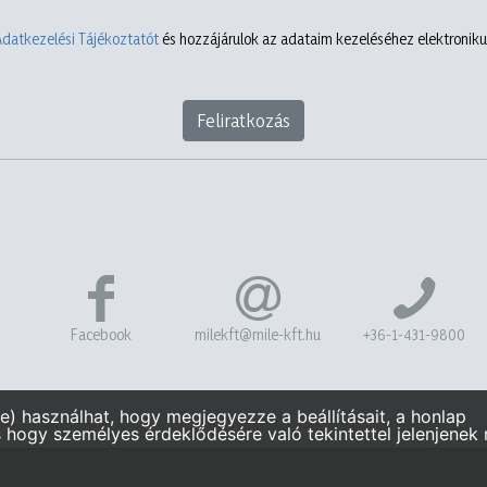
Adatkezelési Tájékoztatót
és hozzájárulok az adataim kezeléséhez elektronikus
Feliratkozás
Facebook
milekft@mile-kft.hu
+36-1-431-9800