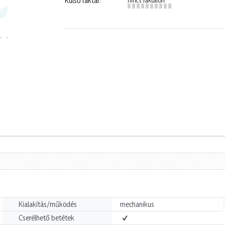
Külső raktár:
Kialakítás/működés
mechanikus
Cserélhető betétek