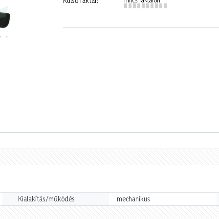
Külső raktár:
Kialakítás/működés
mechanikus