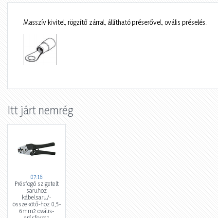
Masszív kivitel, rögzítő zárral, állítható préserővel, ovális préselés.
Itt járt nemrég
07:16
Présfogó szigetelt
saruhoz
kábelsaru/-
összekötő-hoz 0,5-
6mm2 ovális-
présforma