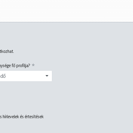
atkozhat.
ysége fő profilja?
edő
 hírlevelek és értesítések