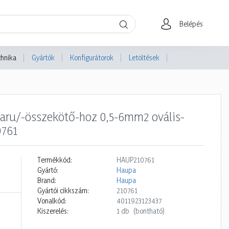
Belépés
chnika
Gyártók
Konfigurátorok
Letöltések
lsaru/-összekötő-hoz 0,5-6mm2 ovális-
0761
Termékkód:
HAUP210761
Gyártó:
Haupa
Brand:
Haupa
Gyártói cikkszám:
210761
Vonalkód:
4011923123437
Kiszerelés:
1 db
(bontható)