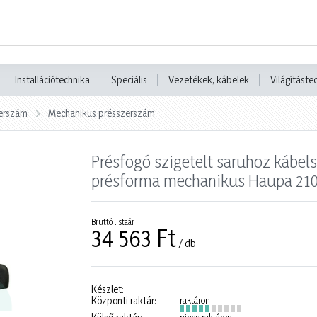
Installációtechnika
Speciális
Vezetékek, kábelek
Világításte
erszám
Mechanikus présszerszám
Présfogó szigetelt saruhoz kábe
présforma mechanikus Haupa 21
Bruttó listaár
34 563 Ft
/ db
Készlet:
Központi raktár:
raktáron
nincs raktáron