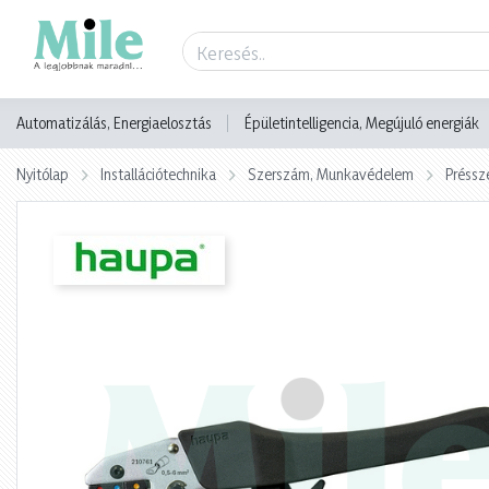
Termék adatlap
Automatizálás, Energiaelosztás
Épületintelligencia, Megújuló energiák
Nyitólap
Installációtechnika
Szerszám, Munkavédelem
Préssz