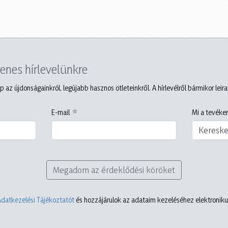
yenes hírlevelünkre
p az újdonságainkról, legújabb hasznos ötleteinkről. A hírlevélről bármikor leir
E-mail
Mi a tevéken
Keresk
Megadom az érdeklődési köröket
Adatkezelési Tájékoztatót
és hozzájárulok az adataim kezeléséhez elektronikus