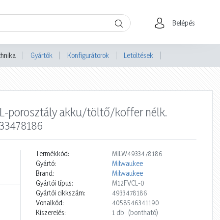
Belépés
chnika
Gyártók
Konfigurátorok
Letöltések
L-porosztály akku/töltő/koffer nélk.
933478186
Termékkód:
MILW4933478186
Gyártó:
Milwaukee
Brand:
Milwaukee
Gyártói típus:
M12FVCL-0
Gyártói cikkszám:
4933478186
Vonalkód:
4058546341190
Kiszerelés:
1 db
(bontható)