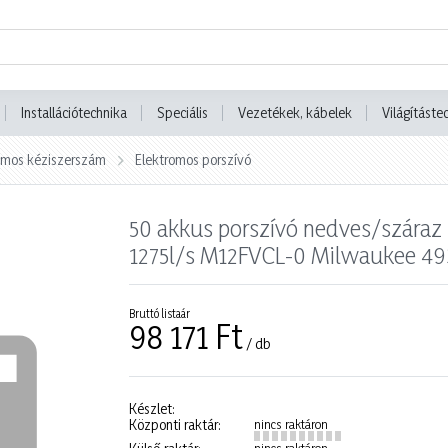
Installációtechnika
Speciális
Vezetékek, kábelek
Világításte
omos kéziszerszám
Elektromos porszívó
50 akkus porszívó nedves/száraz 
1275l/s M12FVCL-0 Milwaukee 4
Bruttó listaár
98 171 Ft
/ db
Készlet:
Központi raktár:
nincs raktáron
nincs raktáron