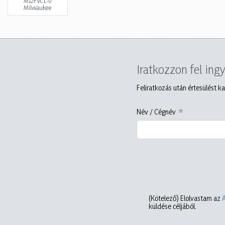
M12FVCL-0
Milwaukee
Iratkozzon fel ing
Feliratkozás után értesülést ka
Név / Cégnév
(Kötelező)
Elolvastam az
küldése céljából.