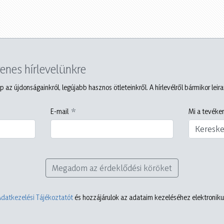
yenes hírlevelünkre
p az újdonságainkról, legújabb hasznos ötleteinkről. A hírlevélről bármikor leir
E-mail
Mi a tevéken
Keresk
Megadom az érdeklődési köröket
Adatkezelési Tájékoztatót
és hozzájárulok az adataim kezeléséhez elektronikus