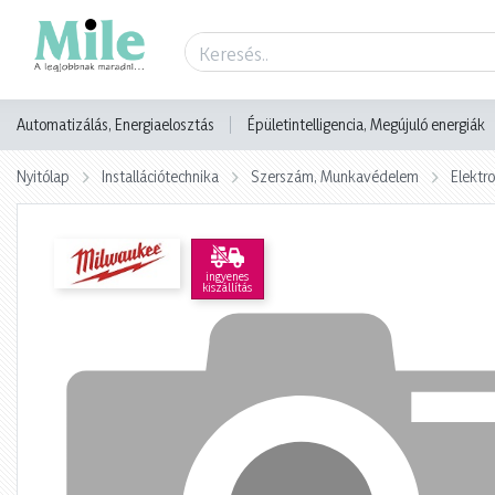
Termék adatlap
Automatizálás, Energiaelosztás
Épületintelligencia, Megújuló energiák
Nyitólap
Installációtechnika
Szerszám, Munkavédelem
Elektr
ingyenes
kiszállítás