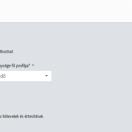
atkozhat.
ysége fő profilja?
edő
 hírlevelek és értesítések