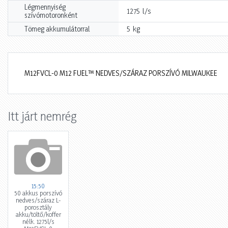
Légmennyiség
l/s
1275
szívómotoronként
kg
Tömeg akkumulátorral
5
M12FVCL-0 M12 FUEL™ NEDVES/SZÁRAZ PORSZÍVÓ MILWAUKEE
Itt járt nemrég
15:50
50 akkus porszívó
nedves/száraz L-
porosztály
akku/töltő/koffer
nélk. 1275l/s