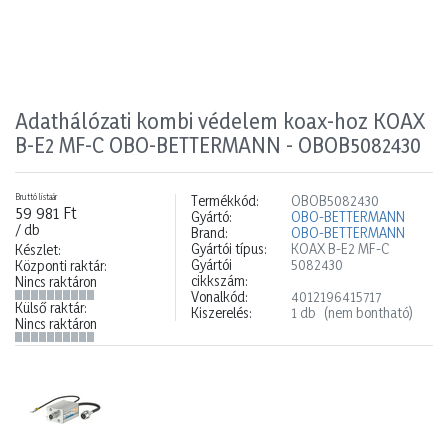
Adathálózati kombi védelem koax-hoz KOAX
B-E2 MF-C OBO-BETTERMANN - OBOB5082430
Bruttó listaár
Termékkód:
OBOB5082430
59 981 Ft
Gyártó:
OBO-BETTERMANN
/ db
Brand:
OBO-BETTERMANN
Gyártói típus:
KOAX B-E2 MF-C
Készlet:
Gyártói
5082430
Központi raktár:
cikkszám:
Nincs raktáron
Vonalkód:
4012196415717
Külső raktár:
Kiszerelés:
1 db
(nem bontható)
Nincs raktáron