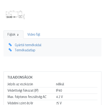
Fájlok
Video fájl
2
Gyártói termékoldal
Termékadatlap
TULAJDONSÁGOK
Jelzés az eszközön
nélkül
Védettségi fokozat (IP)
IP40
Max. folytonos feszültség AC
4.2
V
Védelmi szint ér/ér
75
V