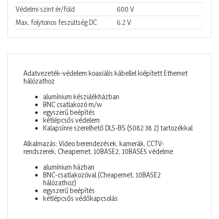
Védelmi szint ér/föld
600
V
Max. folytonos feszültség DC
6.2
V
Adatvezeték-védelem koaxiális kábellel kiépített Ethernet
hálózathoz
alumínium készülékházban
BNC csatlakozó m/w
egyszerű beépítés
kétlépcsős védelem
Kalapsínre szerelhető DLS-BS (5082 38 2) tartozékkal
Alkalmazás: Video berendezések, kamerák, CCTV-
rendszerek, Cheapernet, 10BASE2, 10BASE5 védelme
alumínium házban
BNC-csatlakozóval (Cheapernet, 10BASE2
hálózathoz)
egyszerű beépítés
kétlépcsős védőkapcsolás