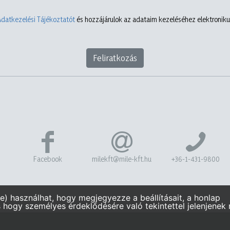
Adatkezelési Tájékoztatót
és hozzájárulok az adataim kezeléséhez elektronikus
Feliratkozás
Facebook
milekft@mile-kft.hu
+36-1-431-9800