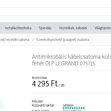
Installációtechnika
Speciális
Vezetékek, kábelek
Világításte
bel/vezetékcsatorna
Szerelvényezhető (parapet) csatorna
Antimikrobális kábelcsatorna kü
fehér DLP LEGRAND 075715
Bruttó listaár
4 295 Ft
/ db
Készlet:
Központi raktár:
raktáron
nincs raktáron