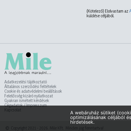
(Kötelező)
Elolvastam az
küldése céljából.
Adatkezelési tájékoztató
Általános szerződési feltételek
Cookie és adatvédelmi beállítások
Felelősség kizáró nyilatkozat
Gyakran ismételt kérdések
Cégadatok / Impresszum
Kapcsolat
Copyright 2021 - 2026. Mile Kft. Minden jog fenntartva!