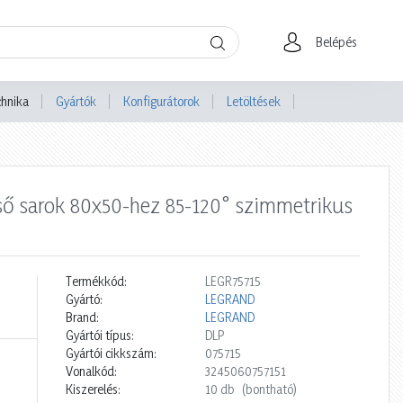
Belépés
chnika
Gyártók
Konfigurátorok
Letöltések
lső sarok 80x50-hez 85-120° szimmetrikus
Termékkód:
LEGR75715
Gyártó:
LEGRAND
Brand:
LEGRAND
Gyártói típus:
DLP
Gyártói cikkszám:
075715
Vonalkód:
3245060757151
Kiszerelés:
10 db
(bontható)