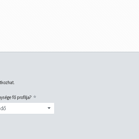
atkozhat.
ysége fő profilja?
edő