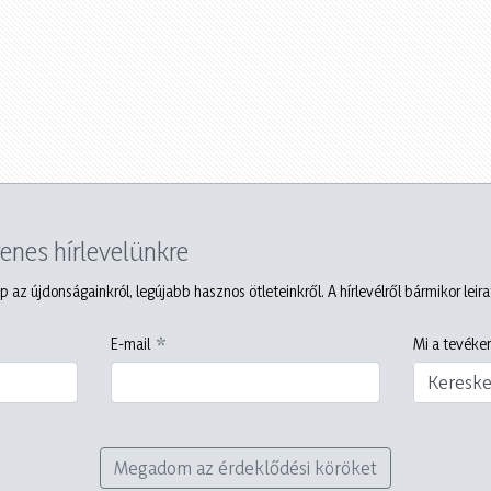
yenes hírlevelünkre
p az újdonságainkról, legújabb hasznos ötleteinkről. A hírlevélről bármikor leir
E-mail
Mi a tevéken
Keresk
Megadom az érdeklődési köröket