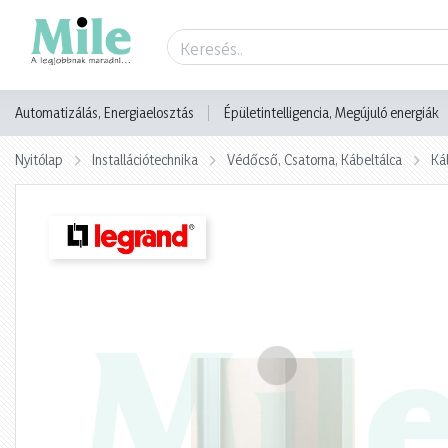
Termék adatlap
Automatizálás, Energiaelosztás
Épületintelligencia, Megújuló energiák
Nyitólap
Installációtechnika
Védőcső, Csatorna, Kábeltálca
Ká