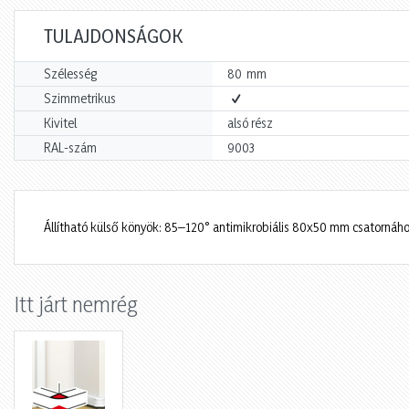
TULAJDONSÁGOK
mm
Szélesség
80
Szimmetrikus
Kivitel
alsó rész
RAL-szám
9003
Állítható külső könyök: 85–120° antimikrobiális 80x50 mm csatornáh
Itt járt nemrég