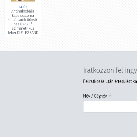
14:07
Antimikrobális
kábelcsatorna
külső sarok 80x50-
hez 85-120°
szimmetrikus
fehér DLP LEGRAND
Iratkozzon fel ing
Feliratkozás után értesülést ka
Név / Cégnév