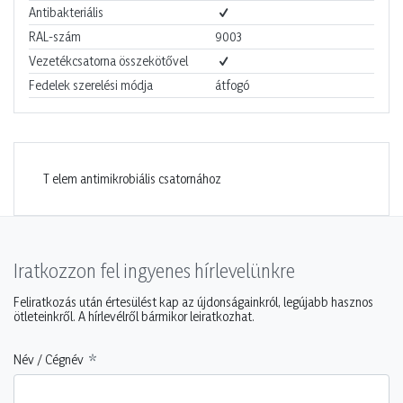
Antibakteriális
RAL-szám
9003
Vezetékcsatorna összekötővel
Fedelek szerelési módja
átfogó
T elem antimikrobiális csatornához
Iratkozzon fel ingyenes hírlevelünkre
Feliratkozás után értesülést kap az újdonságainkról, legújabb hasznos
ötleteinkről. A hírlevélről bármikor leiratkozhat.
Név / Cégnév