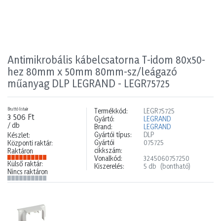
Antimikrobális kábelcsatorna T-idom 80x50-
hez 80mm x 50mm 80mm-sz/leágazó
műanyag DLP LEGRAND - LEGR75725
Bruttó listaár
Termékkód:
LEGR75725
3 506 Ft
Gyártó:
LEGRAND
/ db
Brand:
LEGRAND
Gyártói típus:
DLP
Készlet:
Gyártói
075725
Központi raktár:
cikkszám:
Raktáron
Vonalkód:
3245060757250
Külső raktár:
Kiszerelés:
5 db
(bontható)
Nincs raktáron