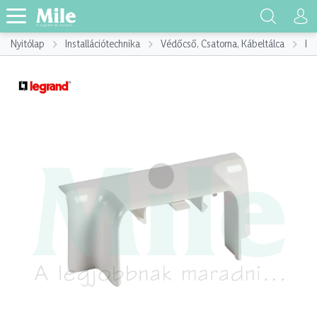
Nyitólap
Installációtechnika
Védőcső, Csatorna, Kábeltálca
Ká