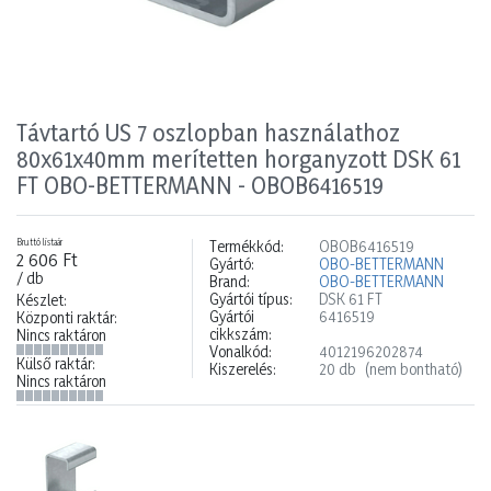
Távtartó US 7 oszlopban használathoz
80x61x40mm merítetten horganyzott DSK 61
FT OBO-BETTERMANN - OBOB6416519
Bruttó listaár
Termékkód:
OBOB6416519
2 606 Ft
Gyártó:
OBO-BETTERMANN
/ db
Brand:
OBO-BETTERMANN
Gyártói típus:
DSK 61 FT
Készlet:
Gyártói
6416519
Központi raktár:
cikkszám:
Nincs raktáron
Vonalkód:
4012196202874
Külső raktár:
Kiszerelés:
20 db
(nem bontható)
Nincs raktáron