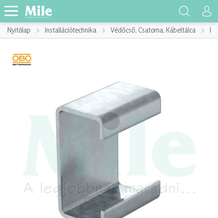
Nyitólap
Installációtechnika
Védőcső, Csatorna, Kábeltálca
Ká