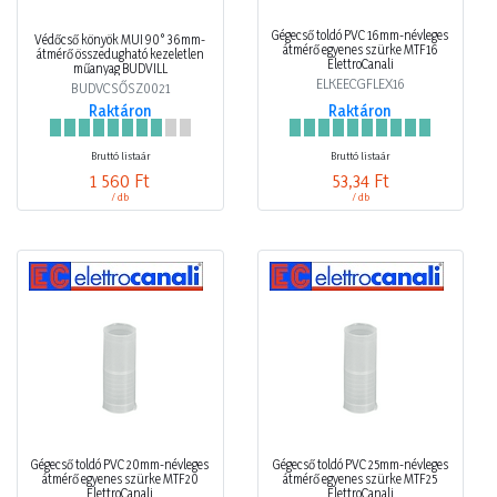
Gégecső toldó PVC 16mm-névleges
Védőcső könyök MÜI 90° 36mm-
átmérő egyenes szürke MTF16
átmérő összedugható kezeletlen
ElettroCanali
műanyag BUDVILL
ELKEECGFLEX16
BUDVCSŐSZ0021
Raktáron
Raktáron
Bruttó listaár
Bruttó listaár
1 560 Ft
53,34 Ft
/ db
/ db
Gégecső toldó PVC 20mm-névleges
Gégecső toldó PVC 25mm-névleges
átmérő egyenes szürke MTF20
átmérő egyenes szürke MTF25
ElettroCanali
ElettroCanali