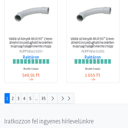
Védőcső könyök MÜII 90° 25mm-
Védőcső könyök MÜII 90° 32mm-
átmérő összedugható kezeletlen
átmérő összedugható kezeletlen
műanyag halogénmentes Kopp
műanyag halogénmentes Kopp
KOPP381425007
KOPP381432001
Raktáron
Raktáron
Bruttó listaár
Bruttó listaár
549,91 Ft
1 055 Ft
/ db
/ db
1
2
3
4
5
...
35
Iratkozzon fel ingyenes hírlevelünkre