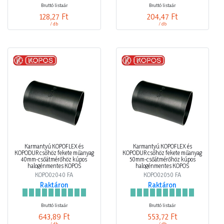
Bruttó listaár
Bruttó listaár
128,27 Ft
204,47 Ft
/ db
/ db
Karmantyú KOPOFLEX és
Karmantyú KOPOFLEX és
KOPODUR csőhöz fekete műanyag
KOPODUR csőhöz fekete műanyag
40mm-csőátmérőhöz kúpos
50mm-csőátmérőhöz kúpos
halogénmentes KOPOS
halogénmentes KOPOS
KOPO02040 FA
KOPO02050 FA
Raktáron
Raktáron
Bruttó listaár
Bruttó listaár
643,89 Ft
553,72 Ft
/ db
/ db