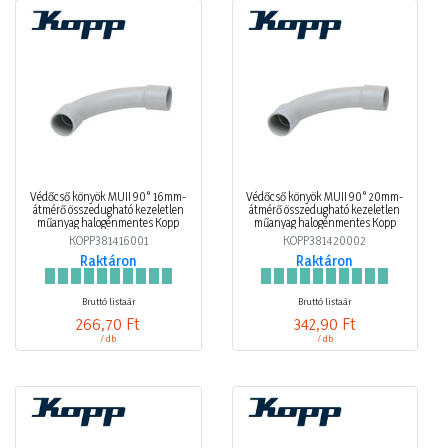
Védőcső könyök MÜII 90° 16mm-
Védőcső könyök MÜII 90° 20mm-
átmérő összedugható kezeletlen
átmérő összedugható kezeletlen
műanyag halogénmentes Kopp
műanyag halogénmentes Kopp
KOPP381416001
KOPP381420002
Raktáron
Raktáron
Bruttó listaár
Bruttó listaár
266,70 Ft
342,90 Ft
/ db
/ db