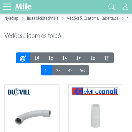
Nyitólap
Installációtechnika
Védőcső, Csatorna, Kábeltálca
Vé
Védőcső idom és toldó
14
28
42
56