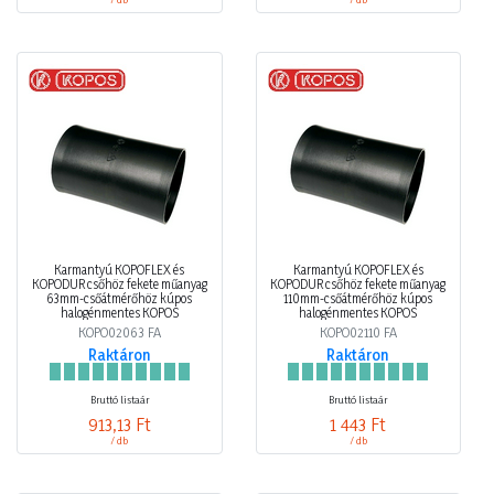
Karmantyú KOPOFLEX és
Karmantyú KOPOFLEX és
KOPODUR csőhöz fekete műanyag
KOPODUR csőhöz fekete műanyag
63mm-csőátmérőhöz kúpos
110mm-csőátmérőhöz kúpos
halogénmentes KOPOS
halogénmentes KOPOS
KOPO02063 FA
KOPO02110 FA
Raktáron
Raktáron
Bruttó listaár
Bruttó listaár
913,13 Ft
1 443 Ft
/ db
/ db