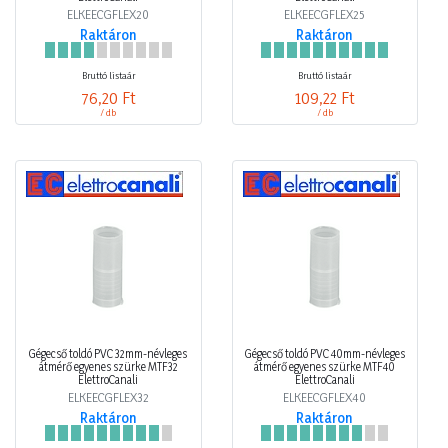
ELKEECGFLEX20
ELKEECGFLEX25
Raktáron
Raktáron
Bruttó listaár
Bruttó listaár
76,20 Ft
109,22 Ft
/ db
/ db
Gégecső toldó PVC 32mm-névleges
Gégecső toldó PVC 40mm-névleges
átmérő egyenes szürke MTF32
átmérő egyenes szürke MTF40
ElettroCanali
ElettroCanali
ELKEECGFLEX32
ELKEECGFLEX40
Raktáron
Raktáron