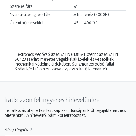
Szerelés fára
Nyomásállósági osztály
extra nehéz (4000N)
Üzemi hőmérséklet
-45 - +400
°C
Elektromos védőcső az MSZ EN 61386-1 szerint az MSZ EN
60423 szerinti menetes végekkel akábelek és vezetékek
mechanikai védelme érdekében. Sorjamentes belső fallal.
Szálanként rávan csavarva egy összekötő karmantyú.
Iratkozzon fel ingyenes hírlevelünkre
Feliratkozás után értesülést kap az újdonságainkról, legújabb hasznos
ötleteinkről. A hírlevélről bármikor leiratkozhat.
Név / Cégnév