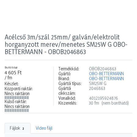
Acélcső 3m/szál 25mm/ galván/elektrolit
horganyzott merev/menetes SM25W G OBO-
BETTERMANN - OBOB2046863
Bruttó listaár
Termékkód:
OBOB2046863
4 605 Ft
Gyártó:
OBO-BETTERMANN
/ fm
Brand:
OBO-BETTERMANN
Gyártói típus:
SM25W G
Készlet:
Gyártói
2046863
Központi raktár:
cikkszám:
Nincs raktáron
Vonalkód:
4012195924876
Külső raktár:
Kiszerelés:
30 fm
(nem bontható)
Nincs raktáron
Fájlok
Video fájl
2