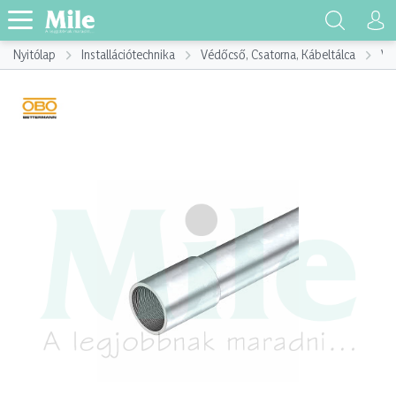
Nyitólap
Installációtechnika
Védőcső, Csatorna, Kábeltálca
Vé