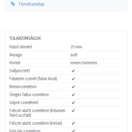
Termékadatlap
TULAJDONSÁGOK
Külső átmérő
25
mm
Anyaga
acél
Kivitel
merev/menetes
Süllyesztett
Felületre szerelt (falon kívül)
Betonszerelésre
Üreges falba szerelésre
Gépre szerelhető
Felszín alatti szerelésre (bitumen,
forró aszfalt)
Felszín alatti szerelésre (beton)
Külszíni szerelésre