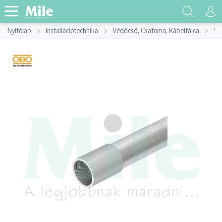
Nyitólap
Installációtechnika
Védőcső, Csatorna, Kábeltálca
Vé