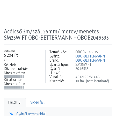
Acélcső 3m/szál 25mm/ merev/menetes
SM25W FT OBO-BETTERMANN - OBOB2046535
Bruttó listaár
Termékkód:
OBOB2046535
5 204 Ft
Gyártó:
OBO-BETTERMANN
/ fm
Brand:
OBO-BETTERMANN
Gyártói típus:
SM25W FT
Készlet:
Gyártói
2046535
Központi raktár:
cikkszám:
Nincs raktáron
Vonalkód:
4012195781448
Külső raktár:
Kiszerelés:
30 fm
(nem bontható)
Nincs raktáron
Fájlok
Video fájl
2
Gyártói termékoldal