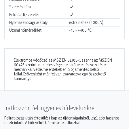
Szerelés fára
Földalatti szerelés
Nyomásállósági osztály
extra nehéz (4000N)
Üzemi hőmérséklet
-45 - +400
°C
Elektromos védőcső az MSZ EN 61386-1 szerint az MSZ EN
60423 szerinti menetes végekkel akábelek és vezetékek
mechanikai védelme érdekében. Sorjamentes belső
fallal.Csövenként már fel van csavarozva egy összekötő
karmantyú.
Iratkozzon fel ingyenes hírlevelünkre
Feliratkozás után értesülést kap az újdonságainkról, legújabb hasznos
ötleteinkről. A hírlevélről bármikor leiratkozhat.