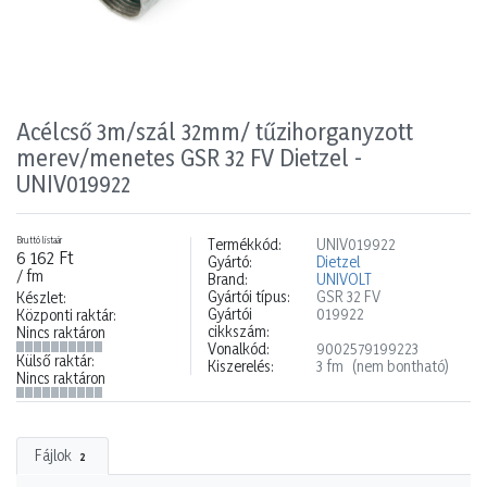
Acélcső 3m/szál 32mm/ tűzihorganyzott
merev/menetes GSR 32 FV Dietzel -
UNIV019922
Bruttó listaár
Termékkód:
UNIV019922
6 162 Ft
Gyártó:
Dietzel
/ fm
Brand:
UNIVOLT
Gyártói típus:
GSR 32 FV
Készlet:
Gyártói
019922
Központi raktár:
cikkszám:
Nincs raktáron
Vonalkód:
9002579199223
Külső raktár:
Kiszerelés:
3 fm
(nem bontható)
Nincs raktáron
Fájlok
2