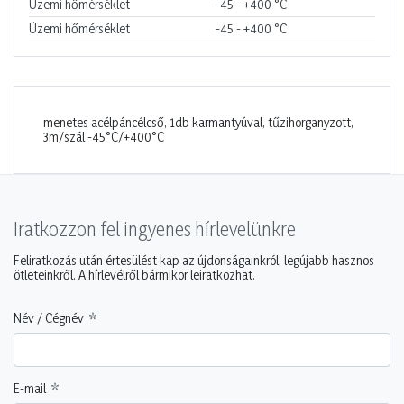
Üzemi hőmérséklet
-45 - +400
°C
Üzemi hőmérséklet
-45 - +400
°C
menetes acélpáncélcső, 1db karmantyúval, tűzihorganyzott,
3m/szál -45°C/+400°C
Iratkozzon fel ingyenes hírlevelünkre
Feliratkozás után értesülést kap az újdonságainkról, legújabb hasznos
ötleteinkről. A hírlevélről bármikor leiratkozhat.
Név / Cégnév
E-mail