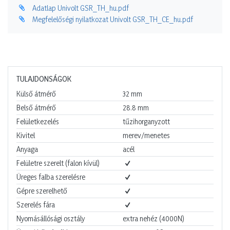
Adatlap Univolt GSR_TH_hu.pdf
Megfelelőségi nyilatkozat Univolt GSR_TH_CE_hu.pdf
TULAJDONSÁGOK
Külső átmérő
32
mm
Belső átmérő
28.8
mm
Felületkezelés
tűzihorganyzott
Kivitel
merev/menetes
Anyaga
acél
Felületre szerelt (falon kívül)
Üreges falba szerelésre
Gépre szerelhető
Szerelés fára
Nyomásállósági osztály
extra nehéz (4000N)