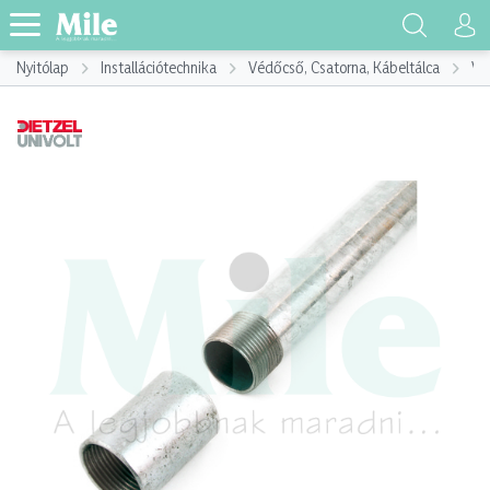
Nyitólap
Installációtechnika
Védőcső, Csatorna, Kábeltálca
Vé