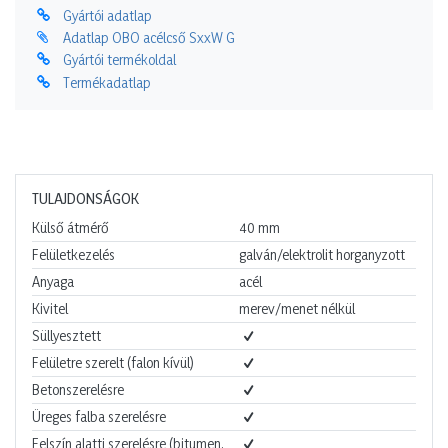
Gyártói adatlap
Adatlap OBO acélcső SxxW G
Gyártói termékoldal
Termékadatlap
TULAJDONSÁGOK
Külső átmérő
40
mm
Felületkezelés
galván/elektrolit horganyzott
Anyaga
acél
Kivitel
merev/menet nélkül
Süllyesztett
Felületre szerelt (falon kívül)
Betonszerelésre
Üreges falba szerelésre
Felszín alatti szerelésre (bitumen,