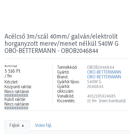
Acélcső 3m/szál 40mm/ galván/elektrolit
horganyzott merev/menet nélkül S40W G
OBO-BETTERMANN - OBOB2046844
Bruttó listaár
Termékkód:
OBOB2046844
5 516 Ft
Gyártó:
OBO-BETTERMANN
/ fm
Brand:
OBO-BETTERMANN
Gyártói típus:
S40W G
Készlet:
Gyártói
2046844
Központi raktár:
cikkszám:
Nincs raktáron
Vonalkód:
4012195924685
Külső raktár:
Kiszerelés:
15 fm
(nem bontható)
Nincs raktáron
Fájlok
Video fájl
4