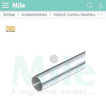
Nyitólap
Installációtechnika
Védőcső, Csatorna, Kábeltálca
Vé