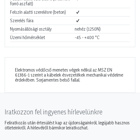
forró aszfalt)
Felszín alatti szerelésre (beton)
Szerelés fára
Nyomásállósági osztály
nehéz (1250N)
Üzemi hőmérséklet
-45 - +400
°C
Elektromos védőcső menetes végek nélkül az MSZ EN
61386-1 szerint a kábelek ésvezetékek mechanikai védelme
érdekében. Sorjamentes belső fallal.
Iratkozzon fel ingyenes hírlevelünkre
Feliratkozás után értesülést kap az újdonságainkról, legújabb hasznos
ötleteinkről. A hírlevélről bármikor leiratkozhat.