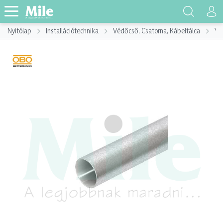
Nyitólap
Installációtechnika
Védőcső, Csatorna, Kábeltálca
Vé