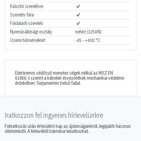
Külszíni szerelésre
Szerelés fára
Földalatti szerelés
Nyomásállósági osztály
nehéz (1250N)
Üzemi hőmérséklet
-45 - +400
°C
Elektromos védőcső menetes végek nélkül az MSZ EN
61386-1 szerint a kábelek ésvezetékek mechanikai védelme
érdekében. Sorjamentes belső fallal.
Iratkozzon fel ingyenes hírlevelünkre
Feliratkozás után értesülést kap az újdonságainkról, legújabb hasznos
ötleteinkről. A hírlevélről bármikor leiratkozhat.