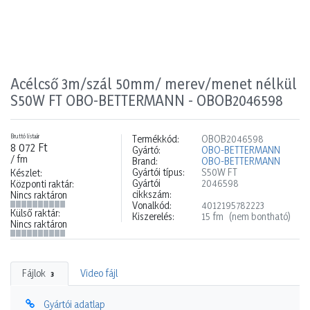
Acélcső 3m/szál 50mm/ merev/menet nélkül
S50W FT OBO-BETTERMANN - OBOB2046598
Bruttó listaár
Termékkód:
OBOB2046598
8 072 Ft
Gyártó:
OBO-BETTERMANN
/ fm
Brand:
OBO-BETTERMANN
Gyártói típus:
S50W FT
Készlet:
Gyártói
2046598
Központi raktár:
cikkszám:
Nincs raktáron
Vonalkód:
4012195782223
Külső raktár:
Kiszerelés:
15 fm
(nem bontható)
Nincs raktáron
Fájlok
Video fájl
3
Gyártói adatlap