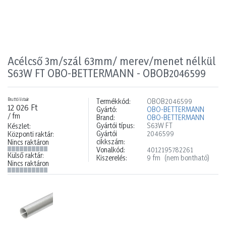
Acélcső 3m/szál 63mm/ merev/menet nélkül
S63W FT OBO-BETTERMANN - OBOB2046599
Bruttó listaár
Termékkód:
OBOB2046599
12 026 Ft
Gyártó:
OBO-BETTERMANN
/ fm
Brand:
OBO-BETTERMANN
Gyártói típus:
S63W FT
Készlet:
Gyártói
2046599
Központi raktár:
cikkszám:
Nincs raktáron
Vonalkód:
4012195782261
Külső raktár:
Kiszerelés:
9 fm
(nem bontható)
Nincs raktáron