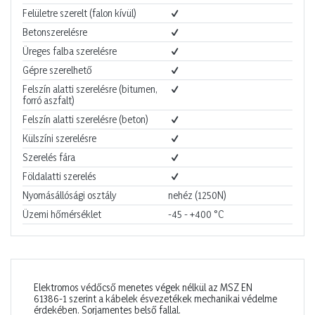
Felületre szerelt (falon kívül)
Betonszerelésre
Üreges falba szerelésre
Gépre szerelhető
Felszín alatti szerelésre (bitumen,
forró aszfalt)
Felszín alatti szerelésre (beton)
Külszíni szerelésre
Szerelés fára
Földalatti szerelés
Nyomásállósági osztály
nehéz (1250N)
Üzemi hőmérséklet
-45 - +400
°C
Elektromos védőcső menetes végek nélkül az MSZ EN
61386-1 szerint a kábelek ésvezetékek mechanikai védelme
érdekében. Sorjamentes belső fallal.