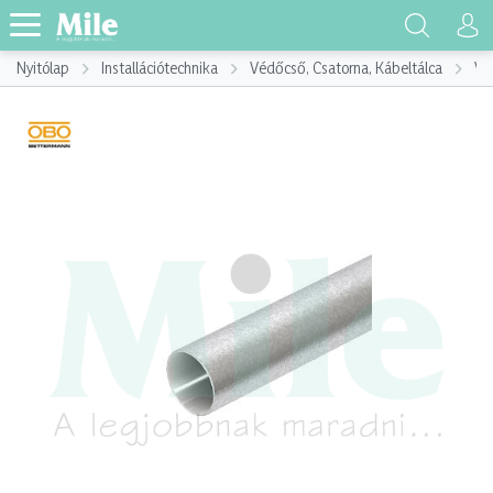
Nyitólap
Installációtechnika
Védőcső, Csatorna, Kábeltálca
Vé