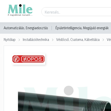
Termék adatlap
Automatizálás, Energiaelosztás
Épületintelligencia, Megújuló energiák
Nyitólap
Installációtechnika
Védőcső, Csatorna, Kábeltálca
Vé