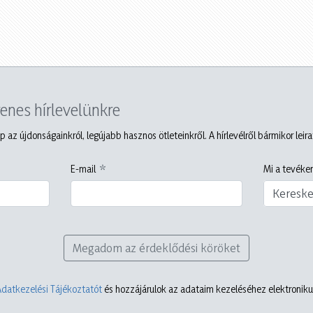
yenes hírlevelünkre
p az újdonságainkról, legújabb hasznos ötleteinkről. A hírlevélről bármikor leir
E-mail
Mi a tevéken
Keresk
Megadom az érdeklődési köröket
Adatkezelési Tájékoztatót
és hozzájárulok az adataim kezeléséhez elektronikus