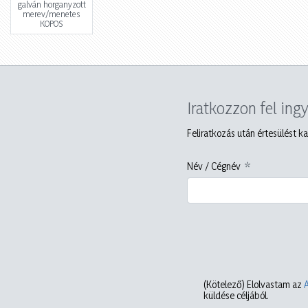
galván horganyzott
merev/menetes
KOPOS
Iratkozzon fel ing
Feliratkozás után értesülést ka
Név / Cégnév
(Kötelező)
Elolvastam az
küldése céljából.