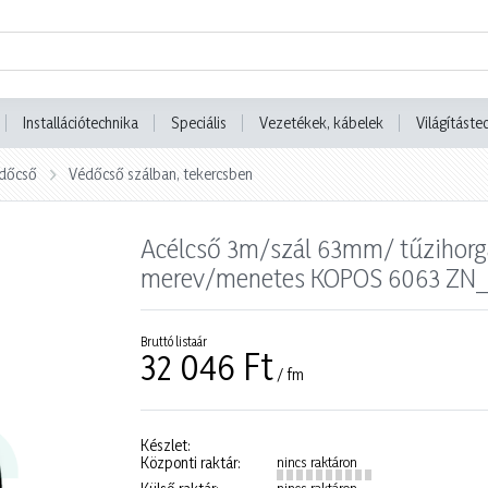
Installációtechnika
Speciális
Vezetékek, kábelek
Világításte
dőcső
Védőcső szálban, tekercsben
Acélcső 3m/szál 63mm/ tűzihorg
merev/menetes KOPOS 6063 ZN
Bruttó listaár
32 046 Ft
/ fm
Készlet:
Központi raktár:
nincs raktáron
nincs raktáron