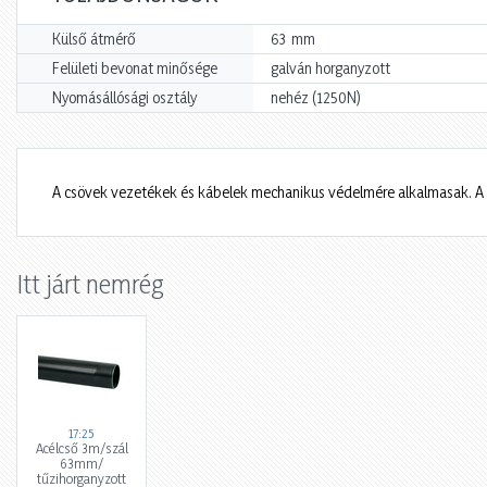
mm
Külső átmérő
63
Felületi bevonat minősége
galván horganyzott
Nyomásállósági osztály
nehéz (1250N)
A csövek vezetékek és kábelek mechanikus védelmére alkalmasak. A 
Itt járt nemrég
17:25
Acélcső 3m/szál
63mm/
tűzihorganyzott