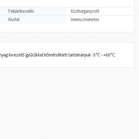
Felületkezelés
tűzihorganyzott
Kivitel
merev/menetes
yag kivezető gyűrűkkel hőmérsékleti tartományuk -5°C - +60°C.