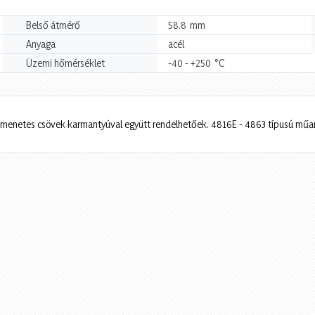
mm
Belső átmérő
58.8
Anyaga
acél
°C
Üzemi hőmérséklet
-40 - +250
menetes csövek karmantyúval együtt rendelhetőek. 4816E - 4863 típusú műan