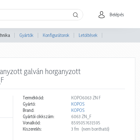
Belépés
chnika
Gyártók
Konfigurátorok
Letöltések
anyzott galván horganyzott
_F
Termékkód:
KOPO6063 ZN F
Gyártó:
KOPOS
Brand:
KOPOS
Gyártói cikkszám:
6063 ZN_F
Vonalkód:
8595057631595
Kiszerelés:
3 fm
(nem bontható)