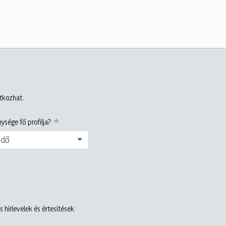
atkozhat.
ysége fő profilja?
edő
 hírlevelek és értesítések