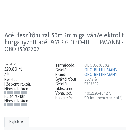
Acél feszítőhuzal 50m 2mm galván/elektrolit
horganyzott acél 957 2 G OBO-BETTERMANN -
OBOB5303202
Bruttó listaár
Termékkód:
OBOB5303202
320,80 Ft
Gyártó:
OBO-BETTERMANN
/ fm
Brand:
OBO-BETTERMANN
Gyártói típus:
957 2 G
Készlet:
Gyártói
5303202
Központi raktár:
cikkszám:
Nincs raktáron
Vonalkód:
4012195464273
Külső raktár:
Kiszerelés:
50 fm
(nem bontható)
Nincs raktáron
Fájlok
2