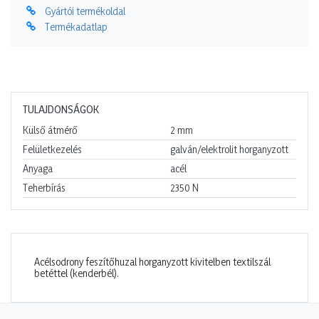
Gyártói termékoldal
Termékadatlap
TULAJDONSÁGOK
Külső átmérő
2
mm
Felületkezelés
galván/elektrolit horganyzott
Anyaga
acél
Teherbírás
2350
N
Acélsodrony feszítőhuzal horganyzott kivitelben textilszál
betéttel (kenderbél).