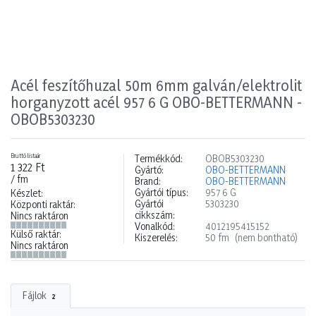
Acél feszítőhuzal 50m 6mm galván/elektrolit
horganyzott acél 957 6 G OBO-BETTERMANN -
OBOB5303230
Bruttó listaár
Termékkód:
OBOB5303230
1 322 Ft
Gyártó:
OBO-BETTERMANN
/ fm
Brand:
OBO-BETTERMANN
Gyártói típus:
957 6 G
Készlet:
Gyártói
5303230
Központi raktár:
cikkszám:
Nincs raktáron
Vonalkód:
4012195415152
Külső raktár:
Kiszerelés:
50 fm
(nem bontható)
Nincs raktáron
Fájlok
2