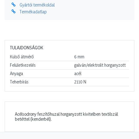
Gyártói termékoldal
Termékadatlap
TULAJDONSÁGOK
Külső átmérő
6
mm
Felületkezelés
galván/elektrolit horganyzott
Anyaga
acél
Teherbírás
2110
N
Acélsodrony feszítőhuzal horganyzott kivitelben textilszál
betéttel (kenderbél).