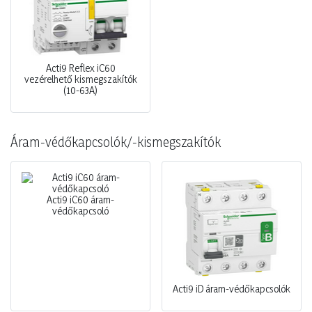
Acti9 Reflex iC60
vezérelhető kismegszakítók
(10-63A)
Áram-védőkapcsolók/-kismegszakítók
Acti9 iC60 áram-
védőkapcsoló
Acti9 iD áram-védőkapcsolók