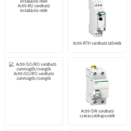
Acti9 iRLI sorolható
installációs relék
Acti9 iRTH sorolható időrelék
Acti9 iSO/iRO sorolható
zümmögők/csengők
Acti9 iSW sorolható
szakaszolókapcsolók