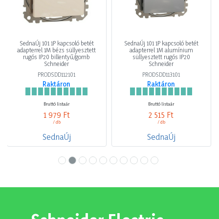
SednaÚj 101 1P kapcsoló betét
SednaÚj 101 1P kapcsoló betét
adapterrel 1M bézs süllyesztett
adapterrel 1M alumínium
rugós IP20 billentyű/gomb
süllyesztett rugós IP20
Schneider
Schneider
PRODSDD112101
PRODSDD113101
Raktáron
Raktáron
Bruttó listaár
Bruttó listaár
1 979 Ft
2 515 Ft
/ db
/ db
SednaÚj
SednaÚj