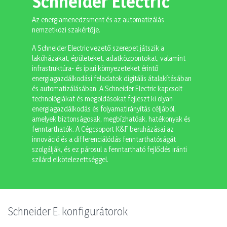
Schneider Electric
Az energiamenedzsment és az automatizálás
nemzetközi szakértője.
A Schneider Electric vezető szerepet játszik a
lakóházakat, épületeket, adatközpontokat, valamint
infrastruktúra- és ipari környezeteket érintő
energiagazdálkodási feladatok digitális átalakításában
és automatizálásában. A Schneider Electric kapcsolt
technológiákat és megoldásokat fejleszt ki olyan
energiagazdálkodás és folyamatirányítás céljából,
amelyek biztonságosak, megbízhatóak, hatékonyak és
fenntarthatók. A Cégcsoport K&F beruházásai az
innováció és a differenciálódás fenntarthatóságát
szolgálják, és ez párosul a fenntartható fejlődés iránti
szilárd elkötelezettséggel.
Schneider E. konfigurátorok