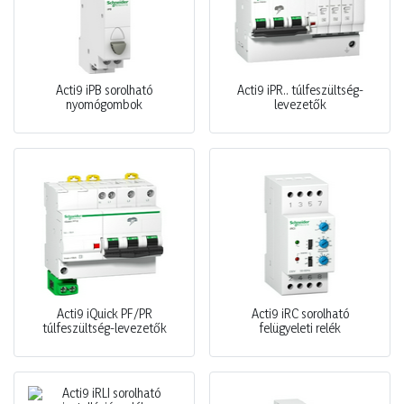
Acti9 iPB sorolható
Acti9 iPR.. túlfeszültség-
nyomógombok
levezetők
Acti9 iQuick PF/PR
Acti9 iRC sorolható
túlfeszültség-levezetők
felügyeleti relék