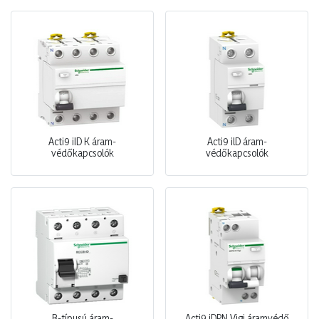
Acti9 iID K áram-
Acti9 ilD áram-
védőkapcsolók
védőkapcsolók
B-típusú áram-
Acti9 iDPN Vigi áramvédő