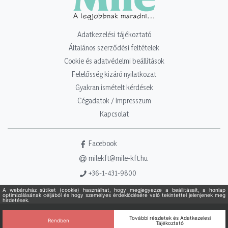
Adatkezelési tájékoztató
Általános szerződési feltételek
Cookie és adatvédelmi beállítások
Felelősség kizáró nyilatkozat
Gyakran ismételt kérdések
Cégadatok / Impresszum
Kapcsolat
Facebook
milekft@mile-kft.hu
+36-1-431-9800
Copyright 2021 - 2026. Mile Kft. Minden jog fenntartva!
Powered
by Adamante