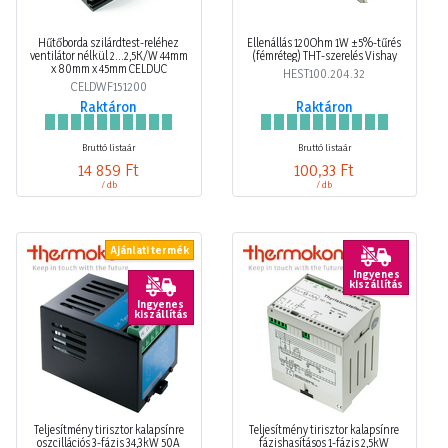
Hűtőborda szilárdtest-reléhez
Ellenállás 120Ohm 1W ±5%-tűrés
ventilátor nélkül 2...2,5K/W 44mm
(fémréteg) THT-szerelés Vishay
x 80mm x 45mm CELDUC
HEST100.204.32
CELDWF151200
Raktáron
Raktáron
Bruttó listaár
Bruttó listaár
14 859 Ft
100,33 Ft
/ db
/ db
Ajánlati termék
Ingyenes
kiszállítás
Ingyenes
kiszállítás
Teljesítmény tirisztor kalapsínre
Teljesítmény tirisztor kalapsínre
oszcillációs 3-fázis 34,3kW 50A
fázishasításos 1-fázis 2,5kW