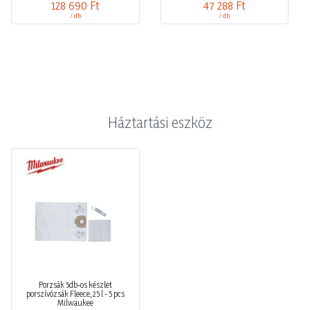
128 690 Ft
47 288 Ft
/ db
/ db
Háztartási eszköz
Porzsák 5db-os készlet
porszívózsák Fleece, 25 l - 5 pcs
Milwaukee