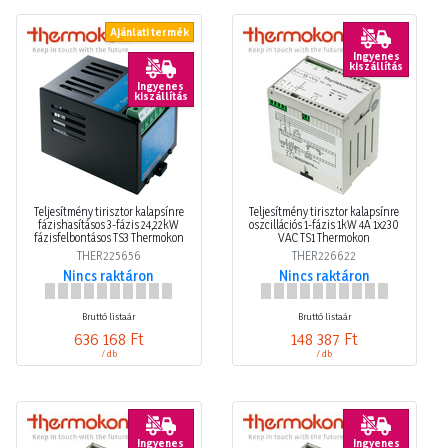
Ajánlati termék
Ingyenes
kiszállítás
Ingyenes
kiszállítás
Teljesítmény tirisztor kalapsínre
Teljesítmény tirisztor kalapsínre
fázishasításos 3-fázis 24,22kW
oszcillációs 1-fázis 1kW 4A 1x230
fázisfelbontásos TS3 Thermokon
VAC TS1 Thermokon
THER225656
THER226622
Nincs raktáron
Nincs raktáron
Bruttó listaár
Bruttó listaár
636 168 Ft
148 387 Ft
/ db
/ db
Ingyenes
Ingyenes