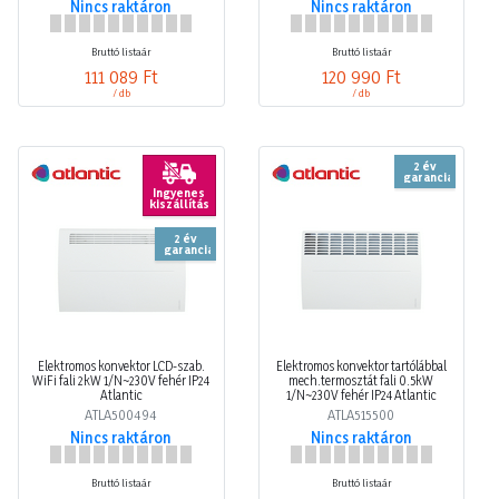
Nincs raktáron
Nincs raktáron
Bruttó listaár
Bruttó listaár
111 089 Ft
120 990 Ft
/ db
/ db
2 év
garancia
Ingyenes
kiszállítás
2 év
garancia
Elektromos konvektor LCD-szab.
Elektromos konvektor tartólábbal
WiFi fali 2kW 1/N~230V fehér IP24
mech.termosztát fali 0.5kW
Atlantic
1/N~230V fehér IP24 Atlantic
ATLA500494
ATLA515500
Nincs raktáron
Nincs raktáron
Bruttó listaár
Bruttó listaár