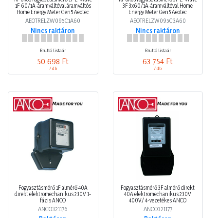
1F 60/1A-áramváltóval áramváltós
3F 3x60/1A-áramváltóval Home
Home Energy Meter Gen5 Aeotec
Energy Meter Gen5 Aeotec
AEOTRELZW095C1A60
AEOTRELZW095C3A60
Nincs raktáron
Nincs raktáron
Bruttó listaár
Bruttó listaár
50 698 Ft
63 754 Ft
/ db
/ db
Fogyasztásmérő 1F almérő 40A
Fogyasztásmérő 3F almérő direkt
direkt elektromechanikus 230V 1-
40A elektromechanikus 230V
fázis ANCO
400V/ 4-vezetékes ANCO
ANCO321176
ANCO321177