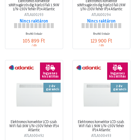
Elektromos konvektor
Elektromos konvektor
sötétsugárzós dig.kijelző fali 1.5kW
sötétsugárzós dig.kijelző fali 2kW
1/N~230V fehér IP24 Atlantic
1/N~230V fehér IP24 Atlantic
ATLA100293
ATLA100294
Nincs raktáron
Nincs raktáron
Bruttó listaár
Bruttó listaár
105 899 Ft
123 900 Ft
/ db
/ db
Ingyenes
Ingyenes
kiszállítás
kiszállítás
2 év
2 év
garancia
garancia
Elektromos konvektor LCD-szab.
Elektromos konvektor LCD-szab.
WiFi fali 1kW 1/N~230V fehér IP24
WiFi fali 1.5kW 1/N~230V fehér
Atlantic
IP24 Atlantic
ATLA500492
ATLA500493