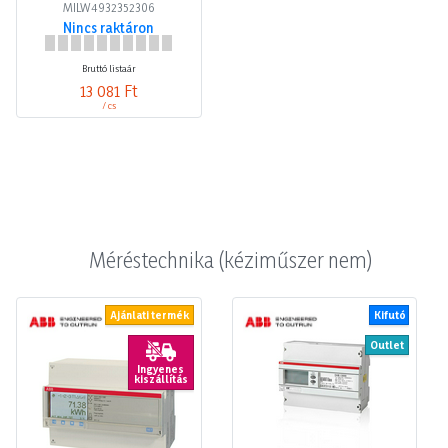
MILW4932352306
Nincs raktáron
Bruttó listaár
13 081 Ft
/ cs
Méréstechnika (kéziműszer nem)
Ajánlati termék
Kifutó
Outlet
Ingyenes
kiszállítás