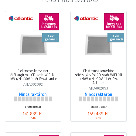
Ingyenes
Ingyenes
kiszállítás
kiszállítás
2 év
2 év
garancia
garancia
Elektromos konvektor
Elektromos konvektor
sötétsugárzós LCD-szab. WiFi fali
sötétsugárzós LCD-szab. WiFi fali
1kW 1/N~230V fehér IP24 Atlantic
1.5kW 1/N~230V fehér IP24
Atlantic
ATLA002092
ATLA002093
Nincs raktáron
Nincs raktáron
Bruttó listaár
Bruttó listaár
141 889 Ft
159 489 Ft
/ db
/ db