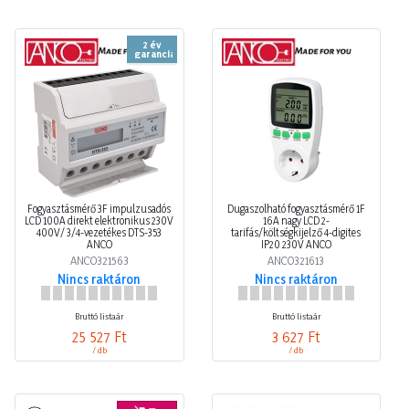
2 év
garancia
Fogyasztásmérő 3F impulzusadós
Dugaszolható fogyasztásmérő 1F
LCD 100A direkt elektronikus 230V
16A nagy LCD 2-
400V/ 3/4-vezetékes DTS-353
tarifás/költségkijelző 4-digites
ANCO
IP20 230V ANCO
ANCO321563
ANCO321613
Nincs raktáron
Nincs raktáron
Bruttó listaár
Bruttó listaár
25 527 Ft
3 627 Ft
/ db
/ db