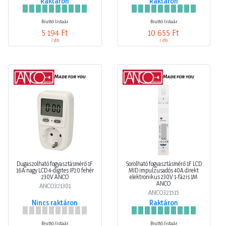
Raktáron
Raktáron
Bruttó listaár
Bruttó listaár
5 194 Ft
10 655 Ft
/ db
/ db
Dugaszolható fogyasztásmérő 1F
Sorolható fogyasztásmérő 1F LCD
16A nagy LCD 4-digites IP20 fehér
MID impulzusadós 40A direkt
230V ANCO
elektronikus 230V 1-fázis 1M
ANCO
ANCO321301
ANCO321515
Nincs raktáron
Raktáron
Bruttó listaár
Bruttó listaár