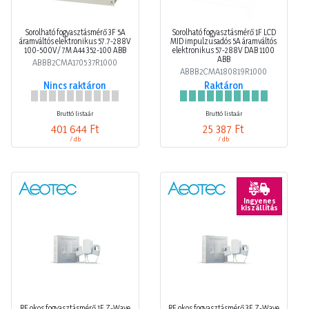
Sorolható fogyasztásmérő 3F 5A
Sorolható fogyasztásmérő 1F LCD
áramváltós elektronikus 57.7-288V
MID impulzusadós 5A áramváltós
100-500V/ 7M A44 352-100 ABB
elektronikus 57-288V DAB 1100
ABB
ABBB2CMA170537R1000
ABBB2CMA180819R1000
Nincs raktáron
Raktáron
Bruttó listaár
Bruttó listaár
401 644 Ft
25 387 Ft
/ db
/ db
Ingyenes
kiszállítás
RF okos fogyasztásmérő 1F Z-Wave
RF okos fogyasztásmérő 3F Z-Wave