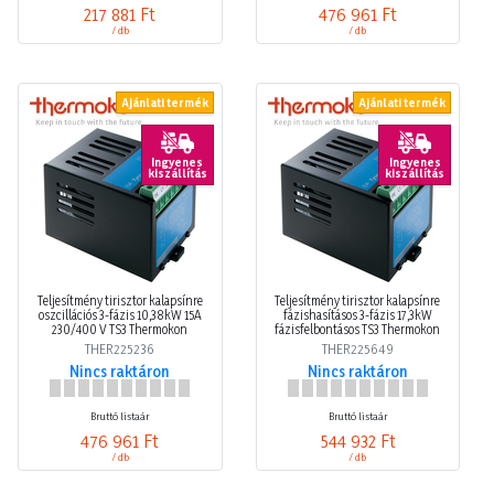
217 881 Ft
476 961 Ft
/ db
/ db
Ajánlati termék
Ajánlati termék
Ingyenes
Ingyenes
kiszállítás
kiszállítás
Teljesítmény tirisztor kalapsínre
Teljesítmény tirisztor kalapsínre
oszcillációs 3-fázis 10,38kW 15A
fázishasításos 3-fázis 17,3kW
230/400 V TS3 Thermokon
fázisfelbontásos TS3 Thermokon
THER225236
THER225649
Nincs raktáron
Nincs raktáron
Bruttó listaár
Bruttó listaár
476 961 Ft
544 932 Ft
/ db
/ db