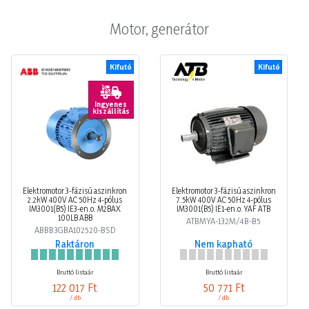
Motor, generátor
Kifutó
Kifutó
Ingyenes
kiszállítás
Elektromotor 3-fázisú aszinkron
Elektromotor 3-fázisú aszinkron
2.2kW 400V AC 50Hz 4-pólus
7.5kW 400V AC 50Hz 4-pólus
IM3001(B5) IE3-en.o. M2BAX
IM3001(B5) IE1-en.o. YAF ATB
100LB ABB
ATBMYA-132M/4B-B5
ABBB3GBA102520-BSD
Raktáron
Nem kapható
Bruttó listaár
Bruttó listaár
122 017 Ft
50 771 Ft
/ db
/ db