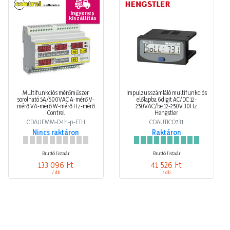
Ingyenes
kiszállítás
Multifunkciós mérőműszer
Impulzusszámláló multifunkciós
sorolható 5A/500VAC A-mérő V-
előlapba 6digit AC/DC 12-
mérő VA-mérő W-mérő Hz-mérő
250VAC/be 12-250V 30Hz
Contrel
Hengstler
CDAUEMM-D4h-p-ETH
CDAUTICO731
Nincs raktáron
Raktáron
Bruttó listaár
Bruttó listaár
133 096 Ft
41 526 Ft
/ db
/ db