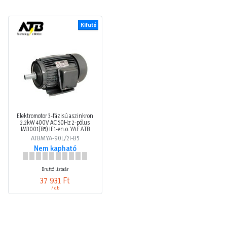
Kifutó
Elektromotor 3-fázisú aszinkron
2.2kW 400V AC 50Hz 2-pólus
IM3001(B5) IE1-en.o. YAF ATB
ATBMYA-90L/2I-B5
Nem kapható
Bruttó listaár
37 931 Ft
/ db