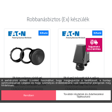
Robbanásbiztos (Ex) készülék
Kifutó
Kifutó
Ingyenes
kiszállítás
Rb tömszelence záródugó
Rb dugalj tokozott 16A 5-pólus
d=22,5mm műanyag fekete Rb 1, 2-
400V(50+60Hz) piros IIC-osztály
zóna/gáz 21, 22-zóna/por EATON
1-zóna műanyag-ház EATON
CEAGGHG4101920R0001
CEAGGHG5114506R0001
Raktáron
Raktáron
Bruttó listaár
Bruttó listaár
7 050 Ft
295 085 Ft