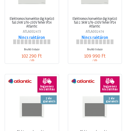
Elektromos konvektor dig.kijelző
Elektromos konvektor dig.kijelző
fali 2kW 1/N~230V fehér IP24
fali 2.5kW 1/N~230V fehér IP24
Atlantic
Atlantic
ATLA002473
ATLA002474
Nincs raktáron
Nincs raktáron
Bruttó listaár
Bruttó listaár
102 290 Ft
109 990 Ft
/ db
/ db
Ingyenes
Ingyenes
kiszállítás
kiszállítás
2 év
2 év
garancia
garancia