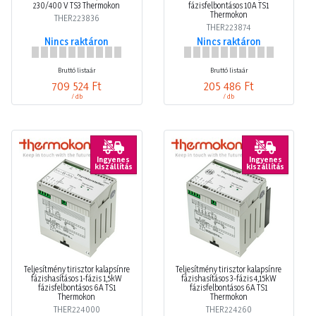
230/400 V TS3 Thermokon
fázisfelbontásos 10A TS1
Thermokon
THER223836
THER223874
Nincs raktáron
Nincs raktáron
Bruttó listaár
Bruttó listaár
709 524 Ft
205 486 Ft
/ db
/ db
Ingyenes
Ingyenes
kiszállítás
kiszállítás
Teljesítmény tirisztor kalapsínre
Teljesítmény tirisztor kalapsínre
fázishasításos 1-fázis 1,5kW
fázishasításos 3-fázis 4,15kW
fázisfelbontásos 6A TS1
fázisfelbontásos 6A TS1
Thermokon
Thermokon
THER224000
THER224260