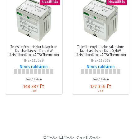
kiszállítás
kiszállítás
Teljesítmény tirisztor kalapsínre
Teljesítmény tirisztor kalapsínre
fázishasításos 1-fázis 1kW
fázishasításos 1-fázis 0,5kW
fázisfelbontásos 4A TS1 Thermokon
fázisfelbontásos 2A TS1 Thermokon
THER226639
THER229678
Nincs raktáron
Nincs raktáron
Bruttó listaár
Bruttó listaár
148 387 Ft
127 356 Ft
/ db
/ db
Fűtés Hűtés Szellőzés