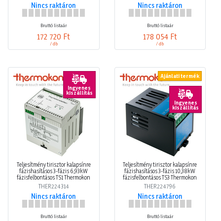
Nincs raktáron
Nincs raktáron
Bruttó listaár
Bruttó listaár
172 720 Ft
178 054 Ft
/ db
/ db
Ajánlati termék
Ingyenes
kiszállítás
Ingyenes
kiszállítás
Teljesítmény tirisztor kalapsínre
Teljesítmény tirisztor kalapsínre
fázishasításos 3-fázis 6,93kW
fázishasításos 3-fázis 10,38kW
fázisfelbontásos TS1 Thermokon
fázisfelbontásos TS3 Thermokon
THER224314
THER224796
Nincs raktáron
Nincs raktáron
Bruttó listaár
Bruttó listaár