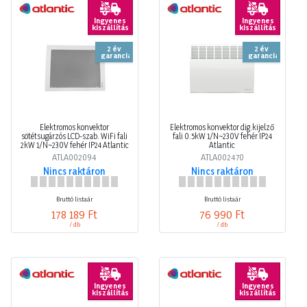
Ingyenes
Ingyenes
kiszállítás
kiszállítás
2 év
2 év
garancia
garancia
Elektromos konvektor
Elektromos konvektor dig.kijelző
sötétsugárzós LCD-szab. WiFi fali
fali 0.5kW 1/N~230V fehér IP24
2kW 1/N~230V fehér IP24 Atlantic
Atlantic
ATLA002094
ATLA002470
Nincs raktáron
Nincs raktáron
Bruttó listaár
Bruttó listaár
178 189 Ft
76 990 Ft
/ db
/ db
Ingyenes
Ingyenes
kiszállítás
kiszállítás