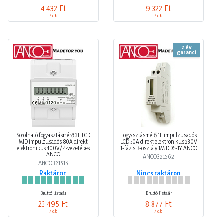
4 432 Ft
9 322 Ft
/ db
/ db
2 év
garancia
Sorolható fogyasztásmérő 3F LCD
Fogyasztásmérő 1F impulzusadós
MID impulzusadós 80A direkt
LCD 50A direkt elektronikus 230V
elektronikus 400V/ 4-vezetékes
1-fázis B-osztály 1M DDS-1Y ANCO
ANCO
ANCO321562
ANCO321516
Raktáron
Nincs raktáron
Bruttó listaár
Bruttó listaár
23 495 Ft
8 877 Ft
/ db
/ db