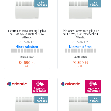
2 év
2 év
garancia
garancia
Elektromos konvektor dig.kijelző
Elektromos konvektor dig.kijelző
fali 1kW 1/N~230V fehér IP24
fali 1.5kW 1/N~230V fehér IP24
Atlantic
Atlantic
ATLA002471
ATLA002472
Nincs raktáron
Nincs raktáron
Bruttó listaár
Bruttó listaár
84 690 Ft
92 390 Ft
/ db
/ db
Ingyenes
Ingyenes
kiszállítás
kiszállítás
2 év
2 év
garancia
garancia