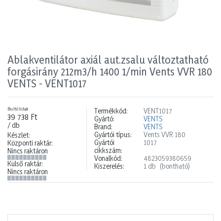
Ablakventilátor axiál aut.zsalu változtatható
forgásirány 212m3/h 1400 1/min Vents VVR 180
VENTS - VENT1017
Bruttó listaár
Termékkód:
VENT1017
39 738 Ft
Gyártó:
VENTS
/ db
Brand:
VENTS
Gyártói típus:
Vents VVR 180
Készlet:
Gyártói
1017
Központi raktár:
cikkszám:
Nincs raktáron
Vonalkód:
4823059380659
Külső raktár:
Kiszerelés:
1 db
(bontható)
Nincs raktáron