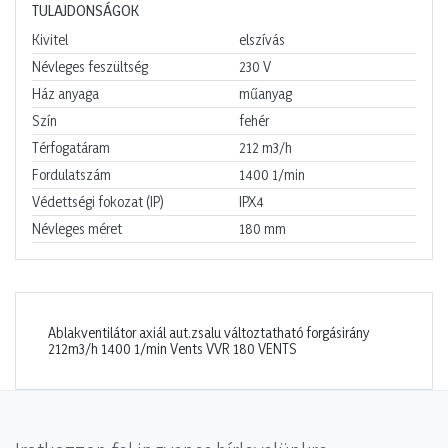
TULAJDONSÁGOK
Kivitel
elszívás
Névleges feszültség
230
V
Ház anyaga
műanyag
Szín
fehér
Térfogatáram
212
m3/h
Fordulatszám
1400
1/min
Védettségi fokozat (IP)
IPX4
Névleges méret
180
mm
Ablakventilátor axiál aut.zsalu változtatható forgásirány
212m3/h 1400 1/min Vents VVR 180 VENTS