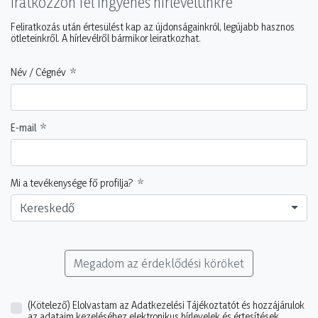
Iratkozzon fel ingyenes hírlevelünkre
Feliratkozás után értesülést kap az újdonságainkról, legújabb hasznos
ötleteinkről. A hírlevélről bármikor leiratkozhat.
Név / Cégnév
E-mail
Mi a tevékenysége fő profilja?
Kereskedő
Megadom az érdeklődési köröket
(Kötelező)
Elolvastam az Adatkezelési Tájékoztatót és hozzájárulok
az adataim kezeléséhez elektronikus hírlevelek és értesítések