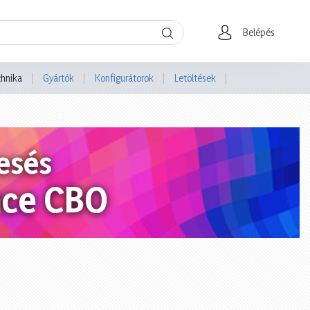
Belépés
chnika
Gyártók
Konfigurátorok
Letöltések
esés
nce CBO