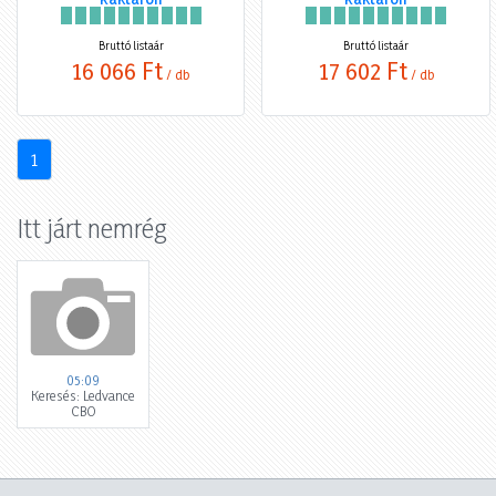
Bruttó listaár
Bruttó listaár
16 066 Ft
17 602 Ft
/ db
/ db
1
Itt járt nemrég
05:09
Keresés: Ledvance
CBO