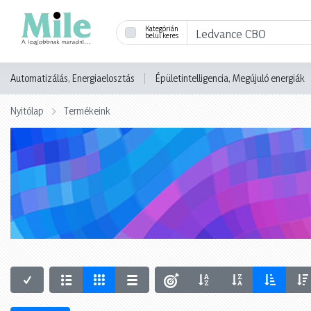
Kategórián
belül keres
Automatizálás, Energiaelosztás
Épületintelligencia, Megújuló energiák
Nyitólap
Termékeink