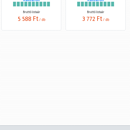
Bruttó listaár
Bruttó listaár
5 588 Ft
3 772 Ft
/ db
/ db