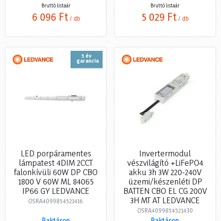
Bruttó listaár
Bruttó listaár
6 096 Ft
5 029 Ft
/ db
/ db
5 év
garancia
LED porpáramentes
Invertermodul
lámpatest 4DIM 2CCT
vészvilágító +LiFePO4
falonkívüli 60W DP CBO
akku 3h 3W 220-240V
1800 V 60W ML 84065
üzemi/készenléti DP
IP66 GY LEDVANCE
BATTEN CBO EL CG 200V
3H MT AT LEDVANCE
OSRA4099854521416
OSRA4099854521430
Raktáron
Raktáron