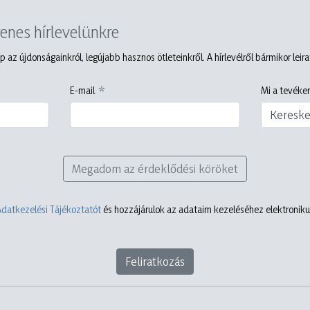
yenes hírlevelünkre
p az újdonságainkról, legújabb hasznos ötleteinkről. A hírlevélről bármikor leir
E-mail
Mi a tevéken
Keresk
Megadom az érdeklődési köröket
Adatkezelési Tájékoztatót
és hozzájárulok az adataim kezeléséhez elektronikus
Feliratkozás