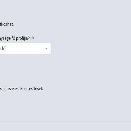
atkozhat.
ysége fő profilja?
edő
 hírlevelek és értesítések