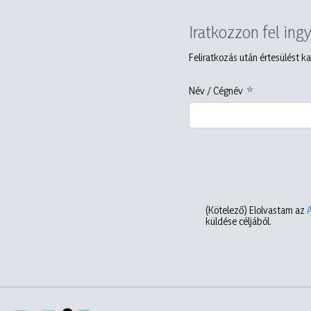
Iratkozzon fel ing
Feliratkozás után értesülést ka
Név / Cégnév
(Kötelező)
Elolvastam az
küldése céljából.