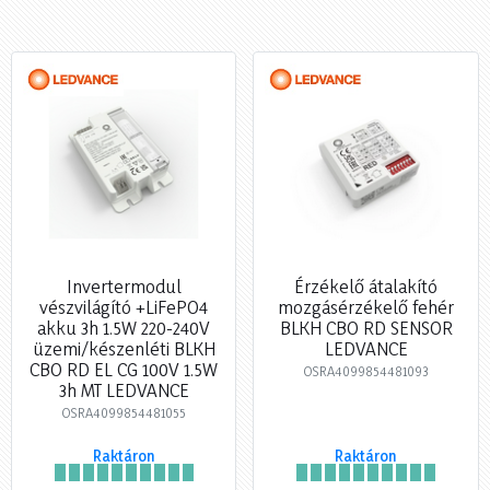
Invertermodul
Érzékelő átalakító
vészvilágító +LiFePO4
mozgásérzékelő fehér
akku 3h 1.5W 220-240V
BLKH CBO RD SENSOR
üzemi/készenléti BLKH
LEDVANCE
CBO RD EL CG 100V 1.5W
OSRA4099854481093
3h MT LEDVANCE
OSRA4099854481055
Raktáron
Raktáron