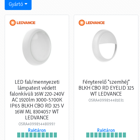
Gyártó
LED fali/mennyezeti
Fényterelő "szemhéj"
lámpatest védett
BLKH CBO RD EYELID 325
falonkívüli 16W 220-240V
WT LEDVANCE
AC 1920lm 3000-5700K
OSRA4099854481031
IP65 BLKH CBO RD 325 V
16W ML 8304057 WT
LEDVANCE
OSRA4099854480997
Raktáron
Raktáron