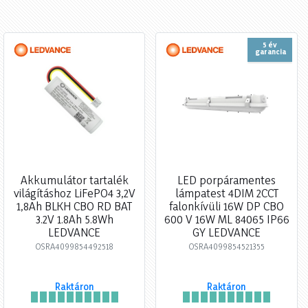
5 év
garancia
Akkumulátor tartalék
LED porpáramentes
világításhoz LiFePO4 3,2V
lámpatest 4DIM 2CCT
1,8Ah BLKH CBO RD BAT
falonkívüli 16W DP CBO
3.2V 1.8Ah 5.8Wh
600 V 16W ML 84065 IP66
LEDVANCE
GY LEDVANCE
OSRA4099854492518
OSRA4099854521355
Raktáron
Raktáron