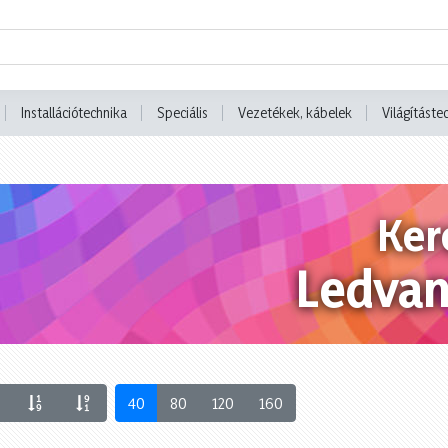
Installációtechnika
Speciális
Vezetékek, kábelek
Világításte
Ker
Ledva
40
80
120
160