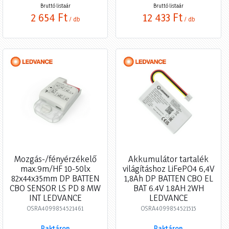
Bruttó listaár
Bruttó listaár
2 654 Ft
12 433 Ft
/ db
/ db
Mozgás-/fényérzékelő
Akkumulátor tartalék
max.9m/HF 10-50lx
világításhoz LiFePO4 6,4V
82x44x35mm DP BATTEN
1,8Ah DP BATTEN CBO EL
CBO SENSOR LS PD 8 MW
BAT 6.4V 1.8AH 2WH
INT LEDVANCE
LEDVANCE
OSRA4099854521461
OSRA4099854521515
Raktáron
Raktáron