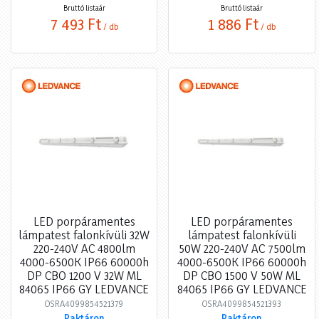
Bruttó listaár
Bruttó listaár
7 493 Ft
1 886 Ft
/ db
/ db
LED porpáramentes
LED porpáramentes
lámpatest falonkívüli 32W
lámpatest falonkívüli
220-240V AC 4800lm
50W 220-240V AC 7500lm
4000-6500K IP66 60000h
4000-6500K IP66 60000h
DP CBO 1200 V 32W ML
DP CBO 1500 V 50W ML
84065 IP66 GY LEDVANCE
84065 IP66 GY LEDVANCE
OSRA4099854521379
OSRA4099854521393
Raktáron
Raktáron