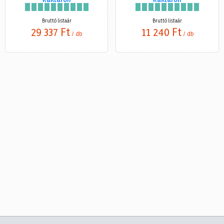
Bruttó listaár
Bruttó listaár
29 337 Ft
11 240 Ft
/ db
/ db