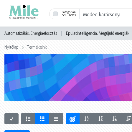
Kategórián
belül keres
Automatizálás, Energiaelosztás
Épületintelligencia, Megújuló energiák
Nyitólap
Termékeink