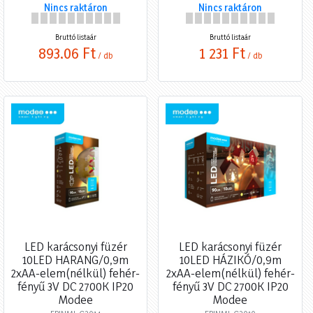
Nincs raktáron
Nincs raktáron
Bruttó listaár
Bruttó listaár
893,06 Ft
1 231 Ft
/ db
/ db
LED karácsonyi füzér
LED karácsonyi füzér
10LED HARANG/0,9m
10LED HÁZIKÓ/0,9m
2xAA-elem(nélkül) fehér-
2xAA-elem(nélkül) fehér-
fényű 3V DC 2700K IP20
fényű 3V DC 2700K IP20
Modee
Modee