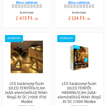
Nincs raktáron
Nincs raktáron
Bruttó listaár
Bruttó listaár
2 473 Ft
2 134 Ft
/ db
/ db
LED karácsonyi füzér
LED karácsonyi füzér
10LED FENYŐFA/0,9m
10LED FENYŐS
2xAA-elem(nélkül) fehér-
HARANG/0,9m 2xAA-
fényű 3V DC 2700K IP20
elem(nélkül) fehér-fényű
Modee
3V DC 2700K Modee