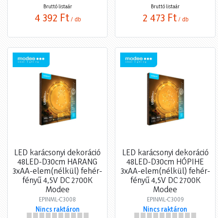
Bruttó listaár
Bruttó listaár
4 392 Ft
2 473 Ft
/ db
/ db
LED karácsonyi dekoráció
LED karácsonyi dekoráció
48LED-D30cm HARANG
48LED-D30cm HÓPIHE
3xAA-elem(nélkül) fehér-
3xAA-elem(nélkül) fehér-
fényű 4,5V DC 2700K
fényű 4,5V DC 2700K
Modee
Modee
EPINML-C3008
EPINML-C3009
Nincs raktáron
Nincs raktáron