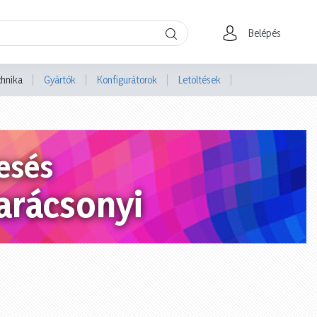
Belépés
chnika
Gyártók
Konfigurátorok
Letöltések
esés
arácsonyi