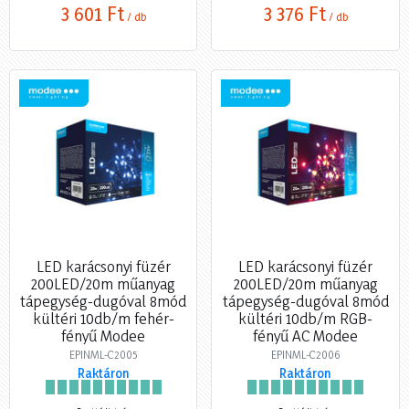
3 601 Ft
3 376 Ft
/ db
/ db
LED karácsonyi füzér
LED karácsonyi füzér
200LED/20m műanyag
200LED/20m műanyag
tápegység-dugóval 8mód
tápegység-dugóval 8mód
kültéri 10db/m fehér-
kültéri 10db/m RGB-
fényű Modee
fényű AC Modee
EPINML-C2005
EPINML-C2006
Raktáron
Raktáron