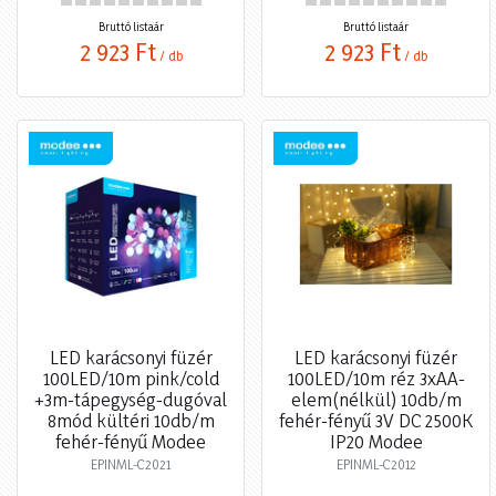
Bruttó listaár
Bruttó listaár
2 923 Ft
2 923 Ft
/ db
/ db
LED karácsonyi füzér
LED karácsonyi füzér
100LED/10m pink/cold
100LED/10m réz 3xAA-
+3m-tápegység-dugóval
elem(nélkül) 10db/m
8mód kültéri 10db/m
fehér-fényű 3V DC 2500K
fehér-fényű Modee
IP20 Modee
EPINML-C2021
EPINML-C2012