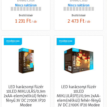
EPINML-C3014
EPINML-C3010
Nincs raktáron
Nincs raktáron
Bruttó listaár
Bruttó listaár
1 231 Ft
2 473 Ft
/ db
/ db
LED karácsonyi füzér
LED karácsonyi füzér
10LED MIKLULÁS/0,9m
10LED
2xAA-elem(nélkül) fehér-
MIKLULÁSFEJ/0,9m 2xAA-
fényű 3V DC 2700K IP20
elem(nélkül) fehér-fényű
Modee
3V DC 2700K IP20 Modee