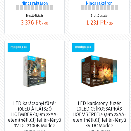
Nincs raktáron
Nincs raktáron
Bruttó listaár
Bruttó listaár
3 376 Ft
1 231 Ft
/ db
/ db
LED karácsonyi füzér
LED karácsonyi füzér
10LED ÁTLÁTSZÓ
10LED CSÍKOSSAPKÁS
HÓEMBER/0,9m 2xAA-
HÓEMBERFEJ/0,9m 2xAA-
elem(nélkül) fehér-fényű
elem(nélkül) fehér-fényű
3V DC 2700K Modee
3V DC Modee