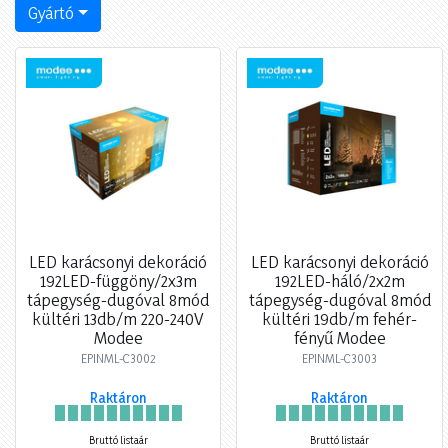
Gyártó
LED karácsonyi dekoráció
LED karácsonyi dekoráció
192LED-függöny/2x3m
192LED-háló/2x2m
tápegység-dugóval 8mód
tápegység-dugóval 8mód
kültéri 13db/m 220-240V
kültéri 19db/m fehér-
Modee
fényű Modee
EPINML-C3002
EPINML-C3003
Raktáron
Raktáron
Bruttó listaár
Bruttó listaár