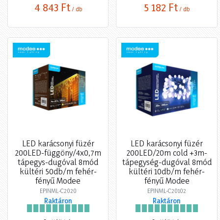
4 843 Ft
5 182 Ft
/ db
/ db
LED karácsonyi füzér
LED karácsonyi füzér
200LED-függöny/4x0,7m
200LED/20m cold +3m-
tápegys-dugóval 8mód
tápegység-dugóval 8mód
kültéri 50db/m fehér-
kültéri 10db/m fehér-
fényű Modee
fényű Modee
EPINML-C2020
EPINML-C20102
Raktáron
Raktáron