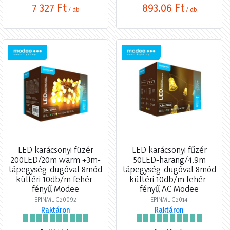
7 327 Ft
893,06 Ft
/ db
/ db
LED karácsonyi füzér
LED karácsonyi fűzér
200LED/20m warm +3m-
50LED-harang/4,9m
tápegység-dugóval 8mód
tápegység-dugóval 8mód
kültéri 10db/m fehér-
kültéri 10db/m fehér-
fényű Modee
fényű AC Modee
EPINML-C20092
EPINML-C2014
Raktáron
Raktáron