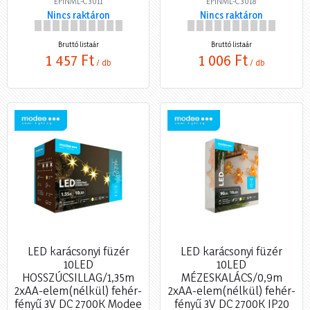
EPINML-C3011
EPINML-C3018
Nincs raktáron
Nincs raktáron
Bruttó listaár
Bruttó listaár
1 457 Ft
1 006 Ft
/ db
/ db
LED karácsonyi füzér
LED karácsonyi füzér
10LED
10LED
HOSSZÚCSILLAG/1,35m
MÉZESKALÁCS/0,9m
2xAA-elem(nélkül) fehér-
2xAA-elem(nélkül) fehér-
fényű 3V DC 2700K Modee
fényű 3V DC 2700K IP20