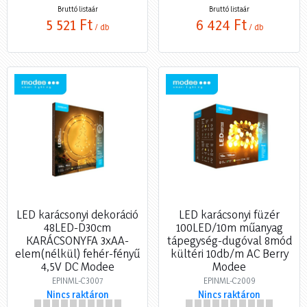
Bruttó listaár
Bruttó listaár
5 521 Ft
6 424 Ft
/ db
/ db
LED karácsonyi dekoráció
LED karácsonyi füzér
48LED-D30cm
100LED/10m műanyag
KARÁCSONYFA 3xAA-
tápegység-dugóval 8mód
elem(nélkül) fehér-fényű
kültéri 10db/m AC Berry
4,5V DC Modee
Modee
EPINML-C3007
EPINML-C2009
Nincs raktáron
Nincs raktáron