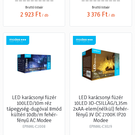
Bruttó listaár
Bruttó listaár
2 923 Ft
3 376 Ft
/ db
/ db
LED karácsonyi füzér
LED karácsonyi füzér
100LED/10m réz
10LED 3D-CSILLAG/1,35m
tápegység-dugóval 8mód
2xAA-elem(nélkül) fehér-
kültéri 10db/m fehér-
fényű 3V DC 2700K IP20
fényű AC Modee
Modee
EPINML-C2008
EPINML-C3029