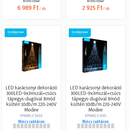
Bruttó listaár
Bruttó listaár
6 989 Ft
2 925 Ft
/ db
/ db
LED karácsonyi dekoráció
LED karácsonyi dekoráció
300LED-9x3mszál+csúcs
300LED-9x3mszál+csúcs
tápegys-dugóval 8mód
tápegys-dugóval 8mód
kültéri 10db/m 220-240V
kültéri 10db/m 220-240V
Modee
Modee
EPINML-C3000
EPINML-C3001
Nincs raktáron
Nincs raktáron