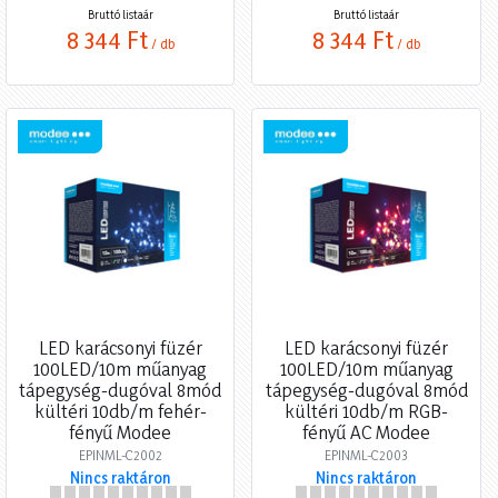
Bruttó listaár
Bruttó listaár
8 344 Ft
8 344 Ft
/ db
/ db
LED karácsonyi füzér
LED karácsonyi füzér
100LED/10m műanyag
100LED/10m műanyag
tápegység-dugóval 8mód
tápegység-dugóval 8mód
kültéri 10db/m fehér-
kültéri 10db/m RGB-
fényű Modee
fényű AC Modee
EPINML-C2002
EPINML-C2003
Nincs raktáron
Nincs raktáron