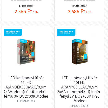
Bruttó listaár
Bruttó listaár
2 586 Ft
2 586 Ft
/ db
/ db
LED karácsonyi füzér
LED karácsonyi füzér
10LED
10LED
AJÁNDÉKCSOMAG/0,9m
ARANYCSILLAG/0,9m
2xAA-elem(nélkül) fehér-
2xAA-elem(nélkül) fehér-
fényű 3V DC 2700K Modee
fényű 3V DC 2700K IP20
Modee
EPINML-C3025
EPINML-C3016