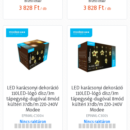
Bruttó listaár
Bruttó listaár
3 828 Ft
3 828 Ft
/ db
/ db
LED karácsonyi dekoráció
LED karácsonyi dekoráció
110LED-lógó dísz/3m
110LED-lógó dísz/3m
tápegység-dugóval 8mód
tápegység-dugóval 8mód
kültéri 37db/m 220-240V
kültéri 37db/m 220-240V
Modee
Modee
EPINML-C3004
EPINML-C3005
Nincs raktáron
Nincs raktáron