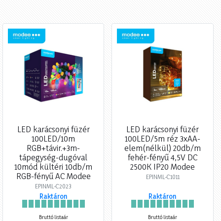
LED karácsonyi füzér
LED karácsonyi füzér
100LED/10m
100LED/5m réz 3xAA-
RGB+távir.+3m-
elem(nélkül) 20db/m
tápegység-dugóval
fehér-fényű 4,5V DC
10mód kültéri 10db/m
2500K IP20 Modee
RGB-fényű AC Modee
EPINML-C1011
EPINML-C2023
Raktáron
Raktáron
Bruttó listaár
Bruttó listaár