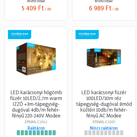
Bruttó listaár
Bruttó listaár
5 409 Ft
6 989 Ft
/ db
/ db
LED karácsonyi hógömb
LED karácsonyi füzér
füzér 10LED/2,7m warm
100LED/10m réz
IZZÓ +3m-tápegység-
tápegység-dugóval 8mód
dugóval 4db/m fehér-
kültéri 10db/m fehér-
fényű 220-240V Modee
fényű AC Modee
EPINML-C2022
EPINML-C2007
Raktáron
Nincs raktáron