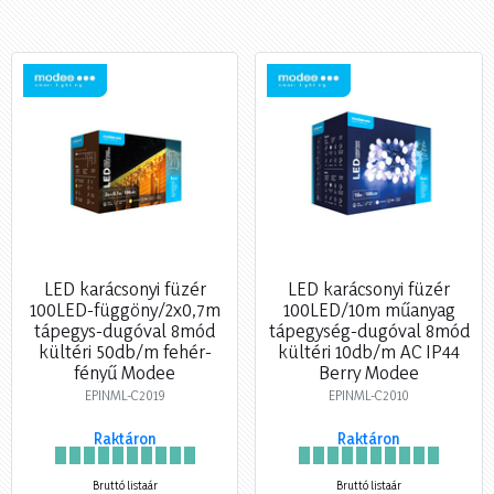
LED karácsonyi füzér
LED karácsonyi füzér
100LED-függöny/2x0,7m
100LED/10m műanyag
tápegys-dugóval 8mód
tápegység-dugóval 8mód
kültéri 50db/m fehér-
kültéri 10db/m AC IP44
fényű Modee
Berry Modee
EPINML-C2019
EPINML-C2010
Raktáron
Raktáron
Bruttó listaár
Bruttó listaár