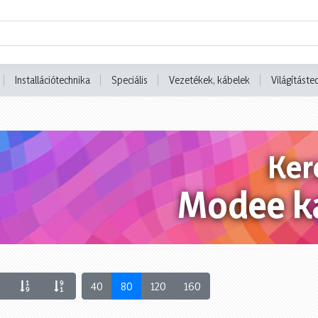
Installációtechnika
Speciális
Vezetékek, kábelek
Világításte
Ker
Modee k
40
80
120
160