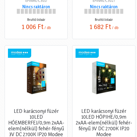
EPINML-C3017
EPINML-C3027
Nincs raktáron
Nincs raktáron
Bruttó listaár
Bruttó listaár
1 006 Ft
1 682 Ft
/ db
/ db
LED karácsonyi füzér
LED karácsonyi füzér
10LED
10LED HÓPIHE/0,9m
HÓEMBERFEJ/0,9m 2xAA-
2xAA-elem(nélkül) fehér-
elem(nélkül) fehér-fényű
fényű 3V DC 2700K IP20
3V DC 2700K IP20 Modee
Modee