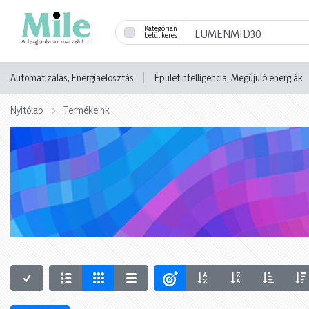
Kategórián
belül keres
Automatizálás, Energiaelosztás
Épületintelligencia, Megújuló energiák
Nyitólap
Termékeink