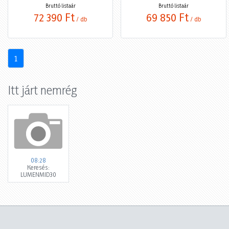
Bruttó listaár
Bruttó listaár
72 390 Ft
69 850 Ft
/ db
/ db
1
Itt járt nemrég
08:28
Keresés:
LUMENMID30