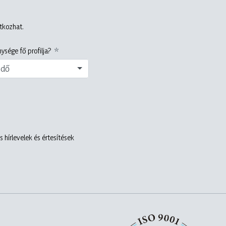
atkozhat.
ysége fő profilja?
edő
 hírlevelek és értesítések