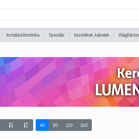
Installációtechnika
Speciális
Vezetékek, kábelek
Világításte
Ker
LUME
40
80
120
160