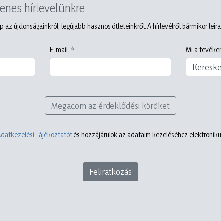
yenes hírlevelünkre
p az újdonságainkról, legújabb hasznos ötleteinkről. A hírlevélről bármikor leir
E-mail
Mi a tevéken
Keresk
Megadom az érdeklődési köröket
Adatkezelési Tájékoztatót
és hozzájárulok az adataim kezeléséhez elektronikus
Feliratkozás