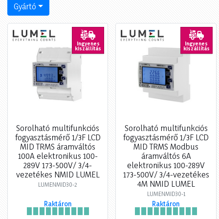
Gyártó
Ingyenes
Ingyenes
kiszállítás
kiszállítás
Sorolható multifunkciós
Sorolható multifunkciós
fogyasztásmérő 1/3F LCD
fogyasztásmérő 1/3F LCD
MID TRMS áramváltós
MID TRMS Modbus
100A elektronikus 100-
áramváltós 6A
289V 173-500V/ 3/4-
elektronikus 100-289V
vezetékes NMID LUMEL
173-500V/ 3/4-vezetékes
4M NMID LUMEL
LUMENMID30-2
LUMENMID30-1
Raktáron
Raktáron