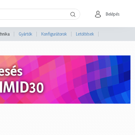
Belépés
chnika
Gyártók
Konfigurátorok
Letöltések
esés
NMID30