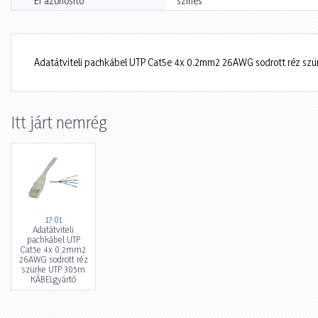
Ér azonosító
színes
Adatátviteli pachkábel UTP Cat5e 4x 0.2mm2 26AWG sodrott réz sz
Itt járt nemrég
17:01
Adatátviteli
pachkábel UTP
Cat5e 4x 0.2mm2
26AWG sodrott réz
szürke UTP 305m
KÁBELgyártó