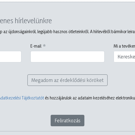
yenes hírlevelünkre
p az újdonságainkról, legújabb hasznos ötleteinkről. A hírlevélről bármikor leir
E-mail
Mi a tevéken
Keresk
Megadom az érdeklődési köröket
Adatkezelési Tájékoztatót
és hozzájárulok az adataim kezeléséhez elektronikus
Feliratkozás