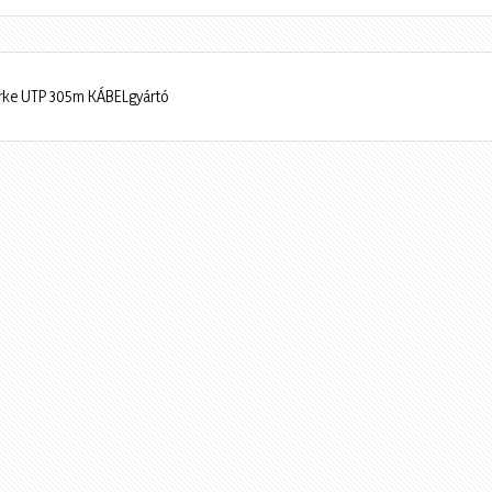
ürke UTP 305m KÁBELgyártó