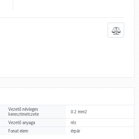
Vezető névleges
mm2
0.2
keresztmetszete
Vezető anyaga
réz
Fonat elem
érpár