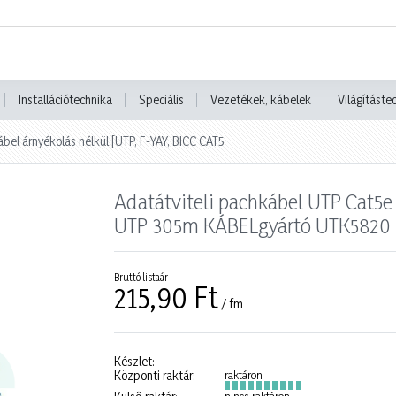
Installációtechnika
Speciális
Vezetékek, kábelek
Világításte
ábel árnyékolás nélkül [UTP, F-YAY, BICC CAT5
Adatátviteli pachkábel UTP Cat5
UTP 305m KÁBELgyártó UTK5820
Bruttó listaár
215,90 Ft
/ fm
Készlet:
Központi raktár:
raktáron
nincs raktáron