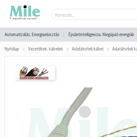
Termék adatlap
Automatizálás, Energiaelosztás
Épületintelligencia, Megújuló energiák
Nyitólap
Vezetékek, kábelek
Adatátviteli kábel
Adatátviteli k