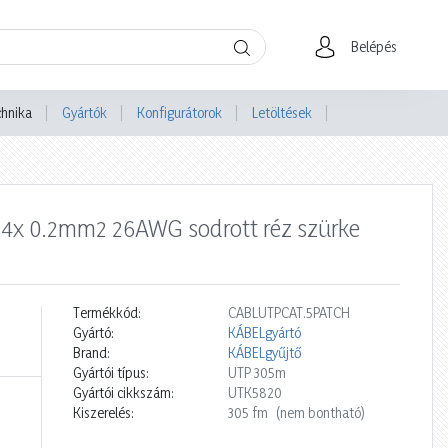
Belépés
chnika
Gyártók
Konfigurátorok
Letöltések
e 4x 0.2mm2 26AWG sodrott réz szürke
Termékkód:
CABLUTPCAT.5PATCH
Gyártó:
KÁBELgyártó
Brand:
KÁBELgyűjtő
Gyártói típus:
UTP 305m
Gyártói cikkszám:
UTK5820
Kiszerelés:
305 fm
(nem bontható)