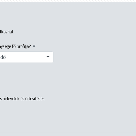
atkozhat.
ysége fő profilja?
edő
 hírlevelek és értesítések