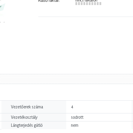
Külső raktár:
Vezetőerek száma
4
Vezetékosztály
sodrott
Lángterjedés gátló
nem